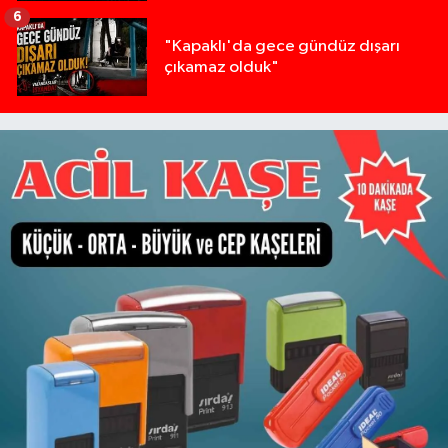
6
"Kapaklı'da gece gündüz dışarı
çıkamaz olduk"