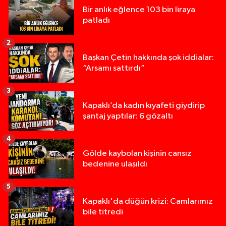
Bir anlık eğlence 103 bin liraya
patladı
2
Başkan Çetin hakkında şok iddialar:
“Arsamı sattırdı”
3
Kapaklı’da kadın kıyafeti giydirip
şantaj yaptılar: 6 gözaltı
4
Gölde kaybolan kişinin cansız
bedenine ulaşıldı
5
Kapaklı'da düğün krizi: Camlarımız
bile titredi