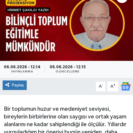
Ekonomi
Sağlık
Teknoloji
Yaşam
06.06.2026 - 12:14
06.06.2026 - 12:15
YAYINLANMA
GÜNCELLEME
Paylaş
-
+
A
A
Bir toplumun huzur ve medeniyet seviyesi,
bireylerin birbirlerine olan saygısı ve ortak yaşam
alanlarını ne kadar sahiplendiği ile ölçülür. Yıllardır
vurguladığım bir öneriyi bugün yeniden, daha