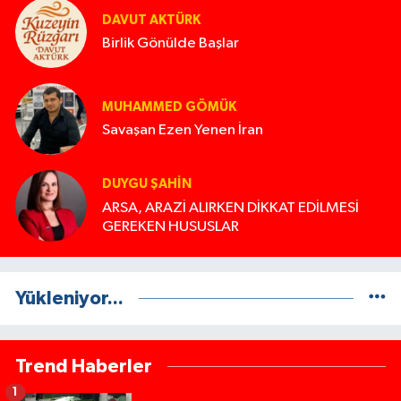
DAVUT AKTÜRK
Birlik Gönülde Başlar
MUHAMMED GÖMÜK
Savaşan Ezen Yenen İran
DUYGU ŞAHİN
ARSA, ARAZİ ALIRKEN DİKKAT EDİLMESİ
GEREKEN HUSUSLAR
Yükleniyor...
Trend Haberler
1