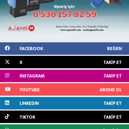
FACEBOOK
BEĞEN
X
TAKIP ET
INSTAGRAM
TAKIP ET
YOUTUBE
ABONE OL
LINKEDIN
TAKIP ET
TIKTOK
TAKIP ET