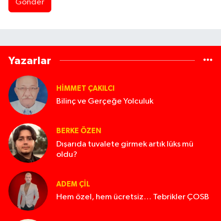
Gönder
Yazarlar
HIMMET ÇAKILCI
Bilinç ve Gerçeğe Yolculuk
BERKE ÖZEN
Dışarıda tuvalete girmek artık lüks mü
oldu?
ADEM ÇİL
Hem özel, hem ücretsiz… Tebrikler ÇOSB