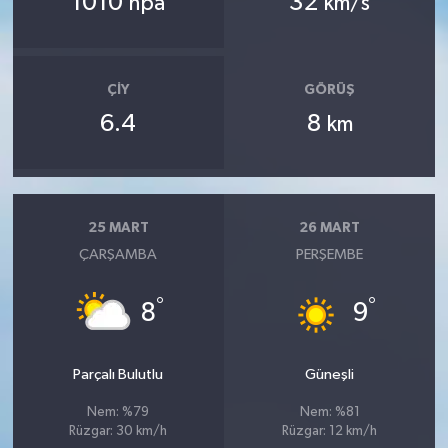
1010
32
hpa
km/s
ÇIY
GÖRÜŞ
6.4
8
km
25 MART
26 MART
ÇARŞAMBA
PERŞEMBE
°
°
8
9
Parçalı Bulutlu
Güneşli
Nem: %79
Nem: %81
Rüzgar: 30 km/h
Rüzgar: 12 km/h