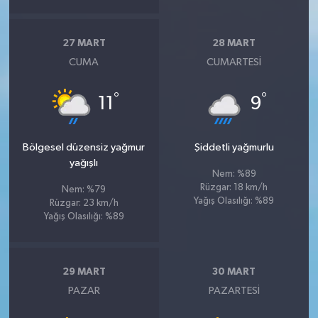
27 MART
28 MART
CUMA
CUMARTESI
°
°
11
9
Bölgesel düzensiz yağmur
Şiddetli yağmurlu
yağışlı
Nem: %89
Rüzgar: 18 km/h
Nem: %79
Yağış Olasılığı: %89
Rüzgar: 23 km/h
Yağış Olasılığı: %89
29 MART
30 MART
PAZAR
PAZARTESI