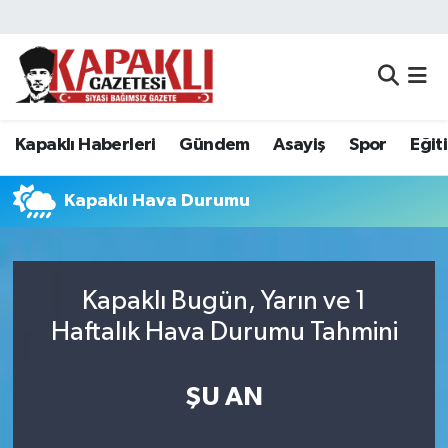
Kapaklı Haberleri
Tekirdağ Nöbetçi Eczaneler
Gündem
Tekirdağ Hava Durumu
Kapaklı Haberleri
Gündem
Asayiş
Spor
Eğit
Asayiş
Tekirdağ Namaz Vakitleri
Kapaklı Hava Durumu
Spor
Tekirdağ Trafik Yoğunluk Haritası
Eğitim
Süper Lig Puan Durumu ve Fikstür
Kapaklı Bugün, Yarın ve 1
Haftalık Hava Durumu Tahmini
Siyaset
Tüm Manşetler
Resmi Reklamlar
Son Dakika Haberleri
ŞU AN
Tekirdağ
Haber Arşivi