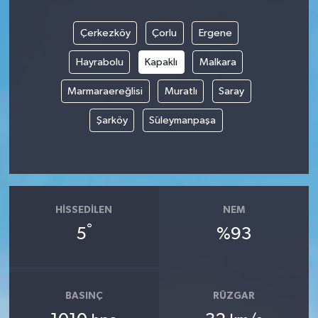
Çerkezköy
Çorlu
Ergene
Hayrabolu
Kapaklı
Malkara
Marmaraereğlisi
Muratlı
Saray
Şarköy
Süleymanpaşa
HISSEDILEN
NEM
°
5
%93
BASINÇ
RÜZGAR