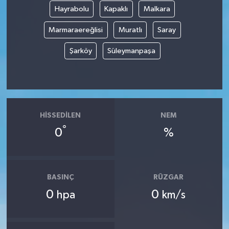
Hayrabolu
Kapaklı
Malkara
Marmaraereğlisi
Muratlı
Saray
Şarköy
Süleymanpaşa
HISSEDILEN
NEM
°
0
%
BASINÇ
RÜZGAR
0
0
hpa
km/s