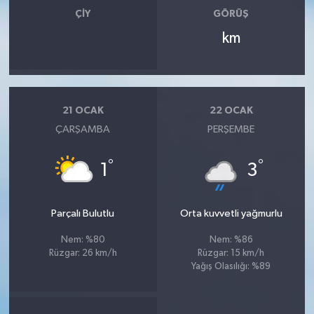
ÇIY
GÖRÜŞ
km
21 OCAK
22 OCAK
ÇARŞAMBA
PERŞEMBE
°
°
1
3
Parçalı Bulutlu
Orta kuvvetli yağmurlu
Nem: %80
Nem: %86
Rüzgar: 26 km/h
Rüzgar: 15 km/h
Yağış Olasılığı: %89