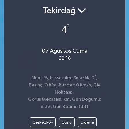
Tekirdağ
Ekonomi
Sağlık
°
4
Teknoloji
07 Ağustos Cuma
Yaşam
22:16
°
Nem: %, Hissedilen Sıcaklık: 0
,
Basınç: 0 hPa, Rüzgar: 0 km/s, Çiy
Noktası: ,
Görüş Mesafesi: km, Gün Doğumu:
8:32, Gün Batımı: 18:11
Çerkezköy
Çorlu
Ergene