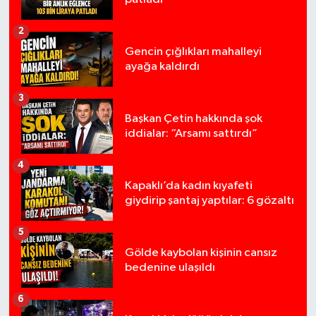
2
Gencin çığlıkları mahalleyi
ayağa kaldırdı
3
Başkan Çetin hakkında şok
iddialar: “Arsamı sattırdı”
4
Kapaklı’da kadın kıyafeti
giydirip şantaj yaptılar: 6 gözaltı
5
Gölde kaybolan kişinin cansız
bedenine ulaşıldı
6