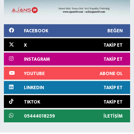
FACEBOOK
BEĞEN
X
TAKIP ET
INSTAGRAM
TAKIP ET
YOUTUBE
ABONE OL
LINKEDIN
TAKIP ET
TIKTOK
TAKIP ET
05444018259
İLETIŞIM