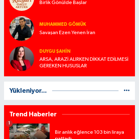
Birlik Gönülde Başlar
MUHAMMED GÖMÜK
Savaşan Ezen Yenen İran
DUYGU ŞAHİN
ARSA, ARAZİ ALIRKEN DİKKAT EDİLMESİ
GEREKEN HUSUSLAR
Yükleniyor...
Trend Haberler
1
Bir anlık eğlence 103 bin liraya
patladı