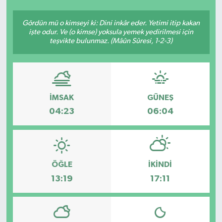
Ekonomi
Gördün mü o kimseyi ki: Dini inkâr eder. Yetimi itip kakan
işte odur. Ve (o kimse) yoksula yemek yedirilmesi için
teşvikte bulunmaz. (Mâûn Sûresi, 1-2-3)
Sağlık
Teknoloji
Yaşam
İMSAK
GÜNEŞ
04:23
06:04
ÖĞLE
İKINDI
13:19
17:11