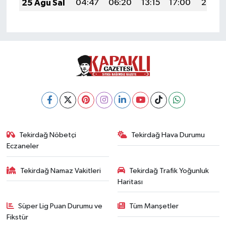
25 Ağu Sal
04:47
06:20
13:15
17:00
20:01
Tekirdağ Nöbetçi
Tekirdağ Hava Durumu
Eczaneler
Tekirdağ Namaz Vakitleri
Tekirdağ Trafik Yoğunluk
Haritası
Süper Lig Puan Durumu ve
Tüm Manşetler
Fikstür