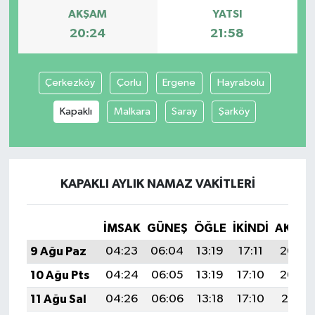
AKŞAM
YATSI
20:24
21:58
Çerkezköy
Çorlu
Ergene
Hayrabolu
Kapaklı
Malkara
Saray
Şarköy
KAPAKLI AYLIK NAMAZ VAKITLERI
İMSAK
GÜNEŞ
ÖĞLE
İKINDI
AKŞA
9 Ağu Paz
04:23
06:04
13:19
17:11
20:24
10 Ağu Pts
04:24
06:05
13:19
17:10
20:22
11 Ağu Sal
04:26
06:06
13:18
17:10
20:21