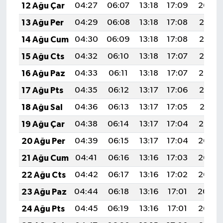
12 Ağu Çar
04:27
06:07
13:18
17:09
20:20
13 Ağu Per
04:29
06:08
13:18
17:08
20:18
14 Ağu Cum
04:30
06:09
13:18
17:08
20:17
15 Ağu Cts
04:32
06:10
13:18
17:07
20:15
16 Ağu Paz
04:33
06:11
13:18
17:07
20:14
17 Ağu Pts
04:35
06:12
13:17
17:06
20:13
18 Ağu Sal
04:36
06:13
13:17
17:05
20:11
19 Ağu Çar
04:38
06:14
13:17
17:04
20:10
20 Ağu Per
04:39
06:15
13:17
17:04
20:08
21 Ağu Cum
04:41
06:16
13:16
17:03
20:07
22 Ağu Cts
04:42
06:17
13:16
17:02
20:05
23 Ağu Paz
04:44
06:18
13:16
17:01
20:04
24 Ağu Pts
04:45
06:19
13:16
17:01
20:02