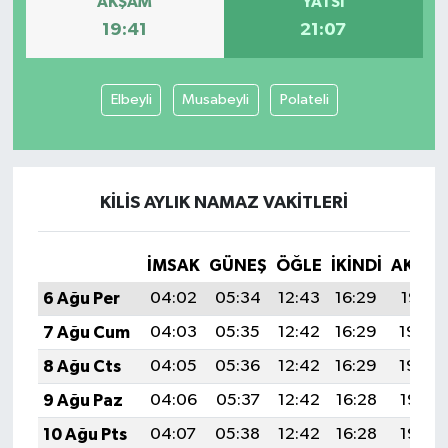
AKŞAM
YATSI
19:41
21:07
Elbeyli
Musabeyli
Polateli
KILIS AYLIK NAMAZ VAKITLERI
İMSAK
GÜNEŞ
ÖĞLE
İKINDI
AKŞA
6 Ağu Per
04:02
05:34
12:43
16:29
19:41
7 Ağu Cum
04:03
05:35
12:42
16:29
19:40
8 Ağu Cts
04:05
05:36
12:42
16:29
19:39
9 Ağu Paz
04:06
05:37
12:42
16:28
19:38
10 Ağu Pts
04:07
05:38
12:42
16:28
19:37