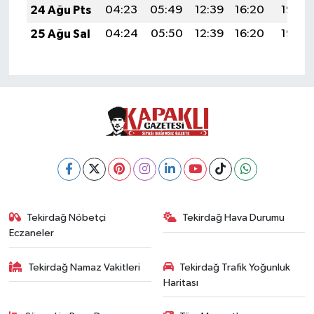
24 Ağu Pts
04:23
05:49
12:39
16:20
19:19
25 Ağu Sal
04:24
05:50
12:39
16:20
19:18
Tekirdağ Nöbetçi
Tekirdağ Hava Durumu
Eczaneler
Tekirdağ Namaz Vakitleri
Tekirdağ Trafik Yoğunluk
Haritası