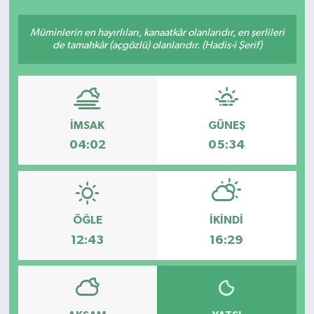
Ekonomi
Müminlerin en hayırlıları, kanaatkâr olanlarıdır, en şerlileri
de tamahkâr (açgözlü) olanlarıdır. (Hadis-i Şerif)
Sağlık
Teknoloji
İMSAK
GÜNEŞ
Yaşam
04:02
05:34
ÖĞLE
İKINDI
12:43
16:29