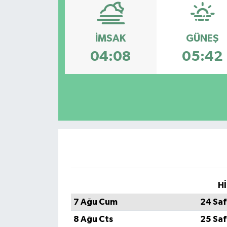
Ekonomi
İMSAK
GÜNEŞ
Sağlık
04:08
05:42
Teknoloji
Yaşam
Hİ
7 Ağu Cum
24 Saf
8 Ağu Cts
25 Saf