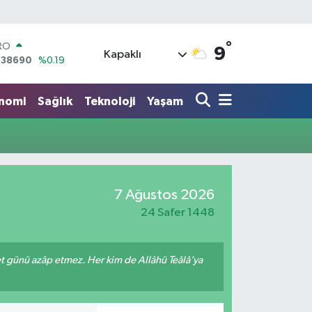
°
RO
9
Kapaklı
,38690
%0.19
ERLİN
,60380
%0.18
nomi
Sağlık
Teknoloji
Yaşam
ALTIN
62,09000
%0.19
ST100
.598,00
%0
TCOIN
.591,74
%-1.82
LAR
7 Ağustos 2026
,43620
%0.02
24 Safer 1448
met günü azâp etmez. Her kim de Allâhü Teâlâ’ya