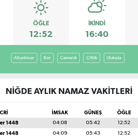
ÖĞLE
İKINDI
12:52
16:40
Altunhisar
Bor
Çamardı
Çiftlik
Ulukışla
NIĞDE AYLIK NAMAZ VAKITLERI
CRİ
İMSAK
GÜNEŞ
ÖĞLE
er 1448
04:08
05:42
12:52
er 1448
04:09
05:43
12:52