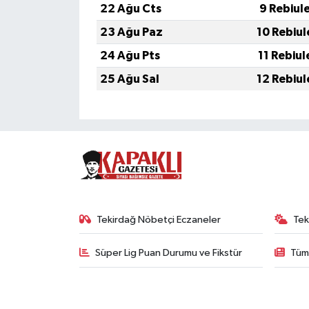
22 Ağu Cts
9 Rebiul
23 Ağu Paz
10 Rebiul
24 Ağu Pts
11 Rebiul
25 Ağu Sal
12 Rebiul
Tekirdağ Nöbetçi Eczaneler
Tek
Süper Lig Puan Durumu ve Fikstür
Tüm