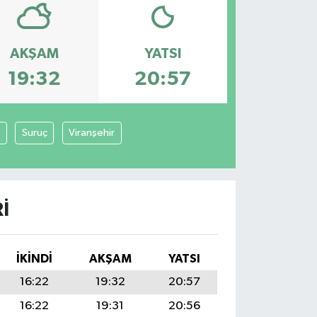
AKŞAM
YATSI
19:32
20:57
Suruç
Viranşehir
I
İKINDI
AKŞAM
YATSI
16:22
19:32
20:57
16:22
19:31
20:56