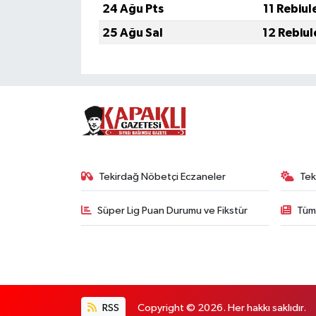
24 Ağu Pts
11 Rebiul
25 Ağu Sal
12 Rebiul
Tekirdağ Nöbetçi Eczaneler
Tek
Süper Lig Puan Durumu ve Fikstür
Tüm
RSS
Copyright © 2026. Her hakkı saklıdır.