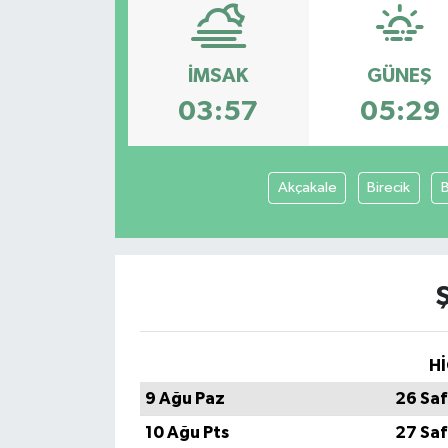
Ekonomi
İMSAK
GÜNEŞ
Sağlık
03:57
05:29
Teknoloji
Yaşam
Akçakale
Birecik
Hİ
9 Ağu Paz
26 Saf
10 Ağu Pts
27 Saf