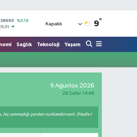
°
ERLİN
9
Kapaklı
,60380
%0.18
ALTIN
62,09000
%0.19
nomi
Sağlık
Teknoloji
Yaşam
ST100
.598,00
%0
TCOIN
.591,74
%-1.82
LAR
,43620
%0.02
RO
9 Ağustos 2026
,38690
%0.19
26 Safer 1448
u, hiç ummadığı yerden rızıklandırıverir. (Hadis-i