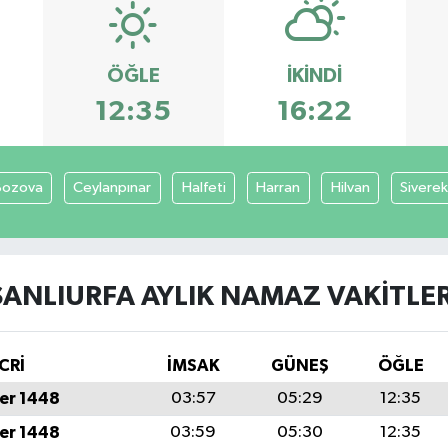
ÖĞLE
İKINDI
12:35
16:22
Bozova
Ceylanpınar
Halfeti
Harran
Hilvan
Siverek
ŞANLIURFA AYLIK NAMAZ VAKITLER
CRİ
İMSAK
GÜNEŞ
ÖĞLE
er 1448
03:57
05:29
12:35
er 1448
03:59
05:30
12:35