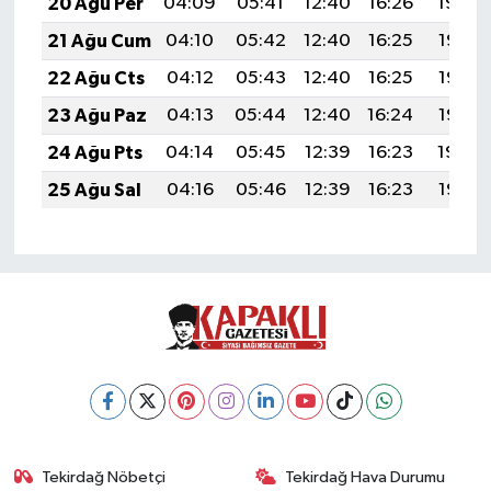
20 Ağu Per
04:09
05:41
12:40
16:26
19:30
21 Ağu Cum
04:10
05:42
12:40
16:25
19:28
22 Ağu Cts
04:12
05:43
12:40
16:25
19:27
23 Ağu Paz
04:13
05:44
12:40
16:24
19:25
24 Ağu Pts
04:14
05:45
12:39
16:23
19:24
25 Ağu Sal
04:16
05:46
12:39
16:23
19:22
Tekirdağ Nöbetçi
Tekirdağ Hava Durumu