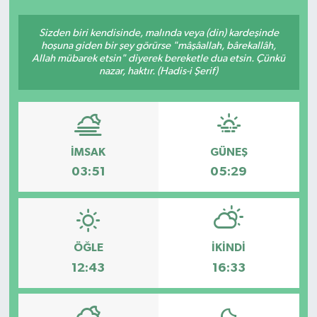
Ekonomi
Sizden biri kendisinde, malında veya (din) kardeşinde
hoşuna giden bir şey görürse "mâşâallah, bârekallâh,
Allah mübarek etsin" diyerek bereketle dua etsin. Çünkü
Sağlık
nazar, haktır. (Hadis-i Şerif)
Teknoloji
Yaşam
İMSAK
GÜNEŞ
03:51
05:29
ÖĞLE
İKINDI
12:43
16:33