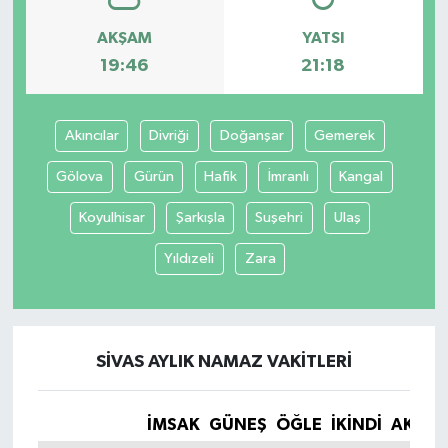
AKŞAM
YATSI
19:46
21:18
Akıncılar
Divriği
Doğanşar
Gemerek
Gölova
Gürün
Hafik
İmranlı
Kangal
Koyulhisar
Şarkışla
Suşehri
Ulaş
Yıldızeli
Zara
SIVAS AYLIK NAMAZ VAKITLERI
İMSAK
GÜNEŞ
ÖĞLE
İKINDI
AKŞA