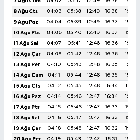
7 Ağu Cum
04:02
05:37
12:49
16:38
19:50
8 Ağu Cts
04:03
05:38
12:49
16:38
19:49
9 Ağu Paz
04:04
05:39
12:49
16:37
19:48
10 Ağu Pts
04:06
05:40
12:49
16:37
19:47
11 Ağu Sal
04:07
05:41
12:48
16:36
19:46
12 Ağu Çar
04:08
05:42
12:48
16:36
19:44
13 Ağu Per
04:10
05:43
12:48
16:35
19:43
14 Ağu Cum
04:11
05:44
12:48
16:35
19:42
15 Ağu Cts
04:12
05:45
12:48
16:34
19:41
16 Ağu Paz
04:14
05:46
12:47
16:34
19:39
17 Ağu Pts
04:15
05:46
12:47
16:33
19:38
18 Ağu Sal
04:16
05:47
12:47
16:33
19:37
19 Ağu Çar
04:18
05:48
12:47
16:32
19:35
20 Ağu Per
04:19
05:49
12:47
16:31
19:34