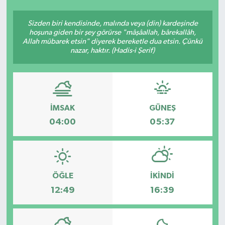
Ekonomi
Sizden biri kendisinde, malında veya (din) kardeşinde
hoşuna giden bir şey görürse "mâşâallah, bârekallâh,
Allah mübarek etsin" diyerek bereketle dua etsin. Çünkü
Sağlık
nazar, haktır. (Hadis-i Şerif)
Teknoloji
Yaşam
İMSAK
GÜNEŞ
04:00
05:37
ÖĞLE
İKINDI
12:49
16:39