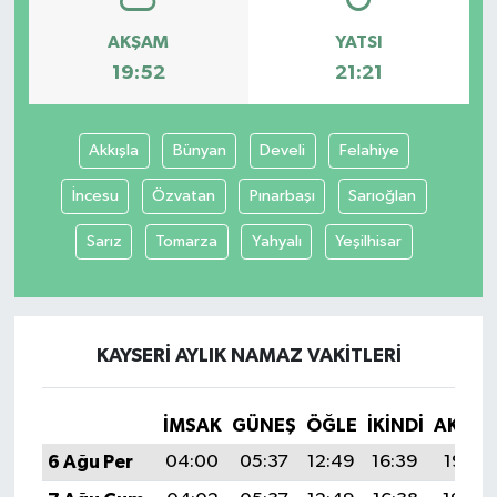
AKŞAM
YATSI
19:52
21:21
Akkışla
Bünyan
Develi
Felahiye
İncesu
Özvatan
Pınarbaşı
Sarıoğlan
Sarız
Tomarza
Yahyalı
Yeşilhisar
KAYSERI AYLIK NAMAZ VAKITLERI
İMSAK
GÜNEŞ
ÖĞLE
İKINDI
AKŞA
6 Ağu Per
04:00
05:37
12:49
16:39
19:52