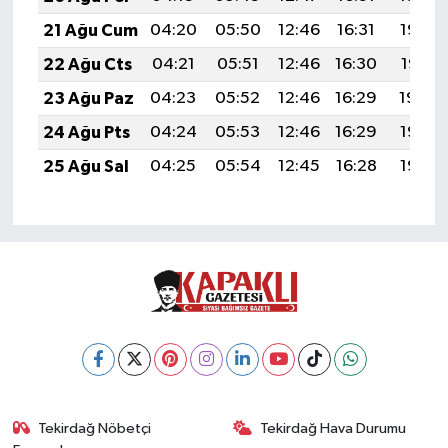
21 Ağu Cum
04:20
05:50
12:46
16:31
19:33
22 Ağu Cts
04:21
05:51
12:46
16:30
19:31
23 Ağu Paz
04:23
05:52
12:46
16:29
19:30
24 Ağu Pts
04:24
05:53
12:46
16:29
19:28
25 Ağu Sal
04:25
05:54
12:45
16:28
19:27
Tekirdağ Nöbetçi
Tekirdağ Hava Durumu