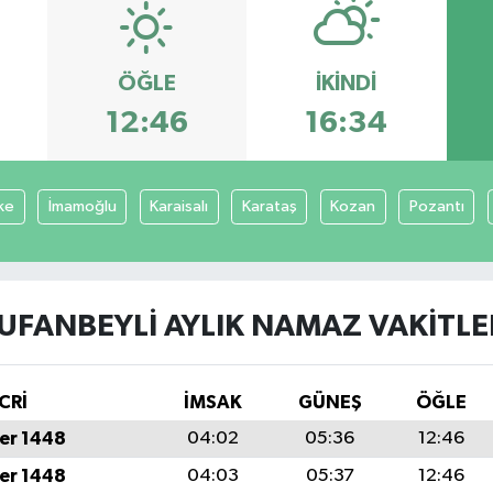
ÖĞLE
İKINDI
12:46
16:34
ke
İmamoğlu
Karaisalı
Karataş
Kozan
Pozantı
UFANBEYLI AYLIK NAMAZ VAKITLE
CRİ
İMSAK
GÜNEŞ
ÖĞLE
er 1448
04:02
05:36
12:46
er 1448
04:03
05:37
12:46