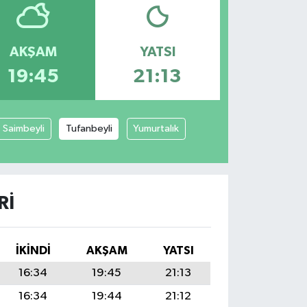
AKŞAM
YATSI
19:45
21:13
Saimbeyli
Tufanbeyli
Yumurtalık
RI
İKINDI
AKŞAM
YATSI
16:34
19:45
21:13
16:34
19:44
21:12