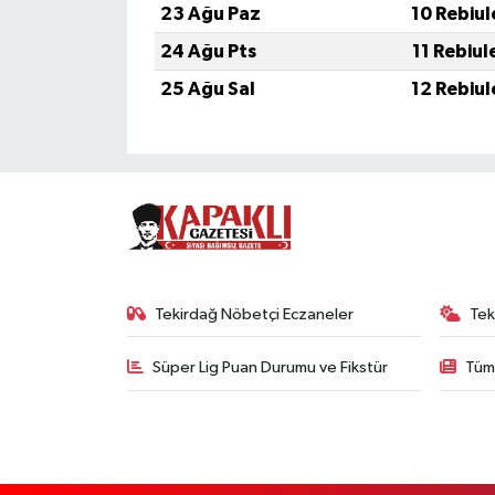
23 Ağu Paz
10 Rebiul
24 Ağu Pts
11 Rebiul
25 Ağu Sal
12 Rebiul
Tekirdağ Nöbetçi Eczaneler
Tek
Süper Lig Puan Durumu ve Fikstür
Tüm