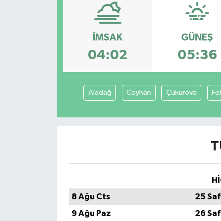
Ekonomi
İMSAK
GÜNEŞ
Sağlık
04:02
05:36
Teknoloji
Yaşam
Aladağ
Ceyhan
Çukurova
Fe
T
Hİ
8 Ağu Cts
25 Saf
9 Ağu Paz
26 Saf