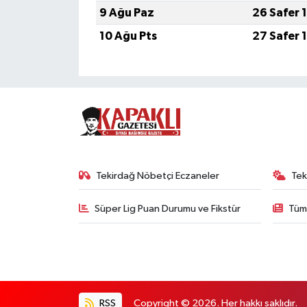
9 Ağu Paz
26 Safer 
10 Ağu Pts
27 Safer 
Tekirdağ Nöbetçi Eczaneler
Tek
Süper Lig Puan Durumu ve Fikstür
Tüm
RSS
Copyright © 2026. Her hakkı saklıdır.