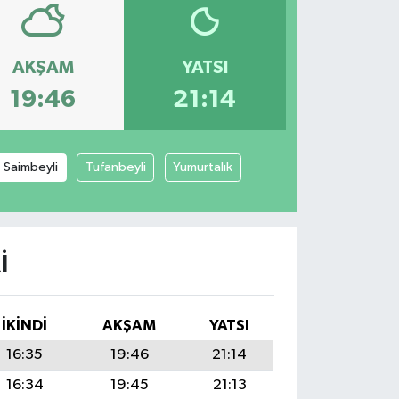
AKŞAM
YATSI
19:46
21:14
Saimbeyli
Tufanbeyli
Yumurtalık
I
İKINDI
AKŞAM
YATSI
16:35
19:46
21:14
16:34
19:45
21:13