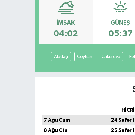
Ekonomi
İMSAK
GÜNEŞ
Sağlık
04:02
05:37
Teknoloji
Yaşam
Aladağ
Ceyhan
Çukurova
Fe
HİCRİ
7 Ağu Cum
24 Safer 
8 Ağu Cts
25 Safer 