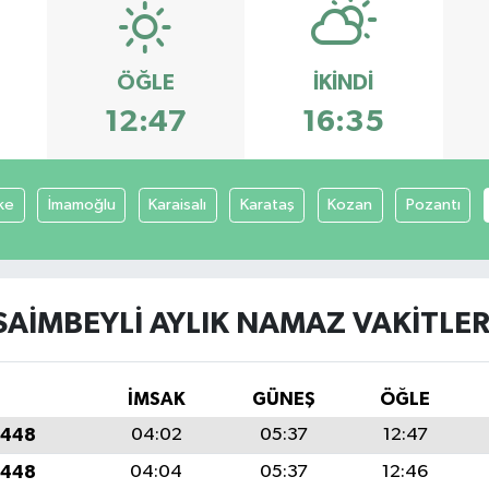
ÖĞLE
İKINDI
12:47
16:35
ke
İmamoğlu
Karaisalı
Karataş
Kozan
Pozantı
SAIMBEYLI AYLIK NAMAZ VAKITLER
İMSAK
GÜNEŞ
ÖĞLE
1448
04:02
05:37
12:47
1448
04:04
05:37
12:46