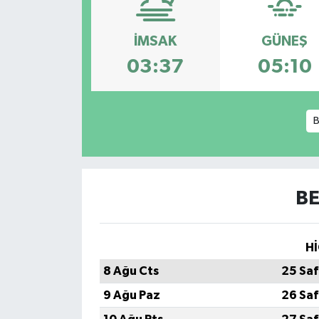
Ekonomi
İMSAK
GÜNEŞ
Sağlık
03:37
05:10
Teknoloji
B
Yaşam
BE
Hİ
8 Ağu Cts
25 Saf
9 Ağu Paz
26 Saf