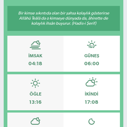
Ekonomi
Bir kimse sıkıntıda olan bir şahsa kolaylık gösterirse
Allâhü Teâlâ da o kimseye dünyada da, âhirette de
kolaylık ihsân buyurur. (Hadis-i Şerif)
Sağlık
Teknoloji
Yaşam
İMSAK
GÜNEŞ
04:18
06:00
ÖĞLE
İKINDI
13:16
17:08