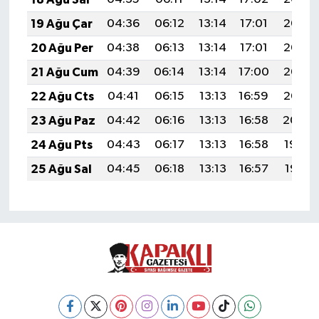
19 Ağu Çar
04:36
06:12
13:14
17:01
20:06
20 Ağu Per
04:38
06:13
13:14
17:01
20:05
21 Ağu Cum
04:39
06:14
13:14
17:00
20:03
22 Ağu Cts
04:41
06:15
13:13
16:59
20:02
23 Ağu Paz
04:42
06:16
13:13
16:58
20:00
24 Ağu Pts
04:43
06:17
13:13
16:58
19:59
25 Ağu Sal
04:45
06:18
13:13
16:57
19:57