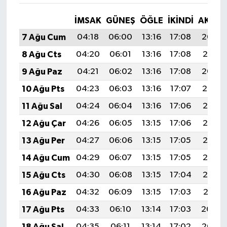
İMSAK
GÜNEŞ
ÖĞLE
İKINDI
AKŞA
7 Ağu Cum
04:18
06:00
13:16
17:08
20:23
8 Ağu Cts
04:20
06:01
13:16
17:08
20:21
9 Ağu Paz
04:21
06:02
13:16
17:08
20:20
10 Ağu Pts
04:23
06:03
13:16
17:07
20:19
11 Ağu Sal
04:24
06:04
13:16
17:06
20:17
12 Ağu Çar
04:26
06:05
13:15
17:06
20:16
13 Ağu Per
04:27
06:06
13:15
17:05
20:15
14 Ağu Cum
04:29
06:07
13:15
17:05
20:13
15 Ağu Cts
04:30
06:08
13:15
17:04
20:12
16 Ağu Paz
04:32
06:09
13:15
17:03
20:11
17 Ağu Pts
04:33
06:10
13:14
17:03
20:09
18 Ağu Sal
04:35
06:11
13:14
17:02
20:08