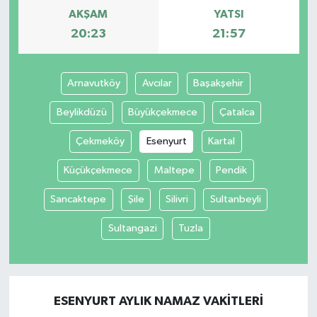
AKŞAM
YATSI
20:23
21:57
Arnavutköy
Avcılar
Başakşehir
Beylikdüzü
Büyükçekmece
Çatalca
Çekmeköy
Esenyurt
Kartal
Küçükçekmece
Maltepe
Pendik
Sancaktepe
Şile
Silivri
Sultanbeyli
Sultangazi
Tuzla
ESENYURT AYLIK NAMAZ VAKITLERI