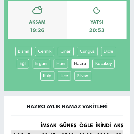
AKŞAM
YATSI
19:26
20:53
Bismil
Çermik
Çınar
Çüngüş
Dicle
Eğil
Ergani
Hani
Hazro
Kocaköy
Kulp
Lice
Silvan
HAZRO AYLIK NAMAZ VAKITLERI
İMSAK
GÜNEŞ
ÖĞLE
İKINDI
AKŞAM