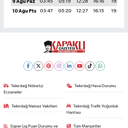
9 Ağu Paz
03:45
05:19
12:28
16:16
19:26
10 Ağu Pts
03:47
05:20
12:27
16:15
19:25
Tekirdağ Nöbetçi
Tekirdağ Hava Durumu
Eczaneler
Tekirdağ Namaz Vakitleri
Tekirdağ Trafik Yoğunluk
Haritası
Süper Lig Puan Durumu ve
Tüm Manşetler