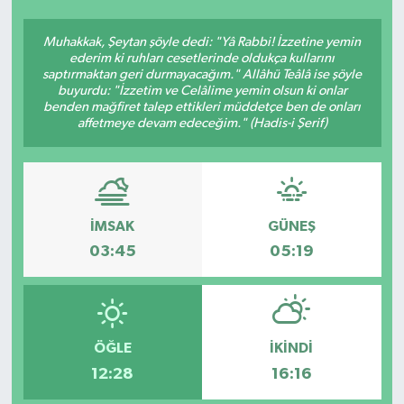
Ekonomi
Muhakkak, Şeytan şöyle dedi: "Yâ Rabbi! İzzetine yemin
ederim ki ruhları cesetlerinde oldukça kullarını
saptırmaktan geri durmayacağım." Allâhü Teâlâ ise şöyle
Sağlık
buyurdu: "İzzetim ve Celâlime yemin olsun ki onlar
benden mağfiret talep ettikleri müddetçe ben de onları
Teknoloji
affetmeye devam edeceğim." (Hadis-i Şerif)
Yaşam
İMSAK
GÜNEŞ
03:45
05:19
ÖĞLE
İKINDI
12:28
16:16