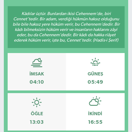
Ekonomi
Kâdılar üçtür. Bunlardan ikisi Cehennem’de, biri
Cennet’tedir. Bir adam, verdiği hükmün haksız olduğunu
bile bile haksız yere hüküm verir, bu Cehennem’dedir. Bir
Sağlık
kâdı bilmeksizin hüküm verir ve insanların haklarını zâyi
eder, bu da Cehennem’dedir. Bir kâdı da hakka riâyet
Teknoloji
ederek hüküm verir, işte bu, Cennet’tedir. (Hadis-i Şerif)
Yaşam
İMSAK
GÜNEŞ
04:10
05:49
ÖĞLE
İKINDI
13:03
16:55