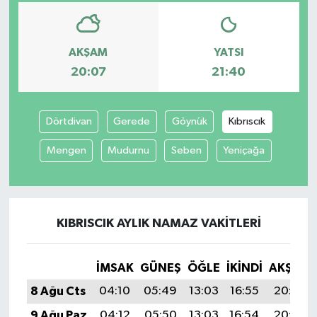
AKŞAM
YATSI
20:07
21:40
Dörtdivan
Gerede
Göynük
Kıbrıscık
Mengen
Mudurnu
Seben
Yeniçağa
KIBRISCIK AYLIK NAMAZ VAKITLERI
İMSAK
GÜNEŞ
ÖĞLE
İKINDI
AKŞAM
8 Ağu Cts
04:10
05:49
13:03
16:55
20:07
9 Ağu Paz
04:12
05:50
13:03
16:54
20:06