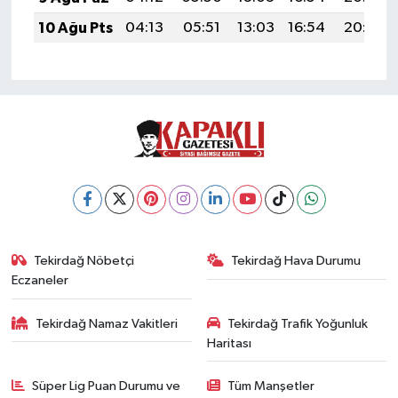
10 Ağu Pts
04:13
05:51
13:03
16:54
20:05
Tekirdağ Nöbetçi
Tekirdağ Hava Durumu
Eczaneler
Tekirdağ Namaz Vakitleri
Tekirdağ Trafik Yoğunluk
Haritası
Süper Lig Puan Durumu ve
Tüm Manşetler