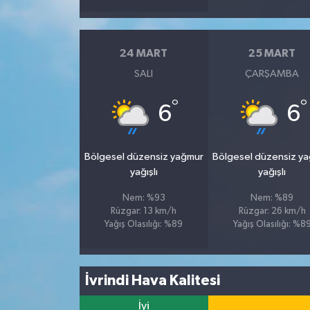
24 MART
25 MART
SALI
ÇARŞAMBA
°
°
6
6
Bölgesel düzensiz yağmur
Bölgesel düzensiz y
yağışlı
yağışlı
Nem: %93
Nem: %89
Rüzgar: 13 km/h
Rüzgar: 26 km/h
Yağış Olasılığı: %89
Yağış Olasılığı: %8
İvrindi Hava Kalitesi
İyi