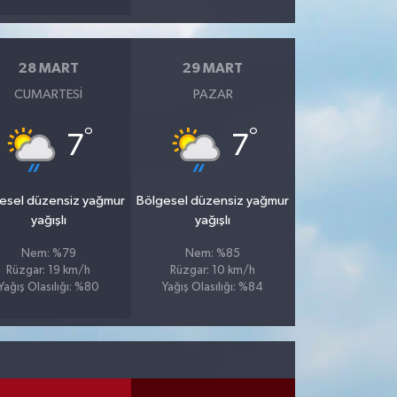
28 MART
29 MART
CUMARTESI
PAZAR
°
°
7
7
esel düzensiz yağmur
Bölgesel düzensiz yağmur
yağışlı
yağışlı
Nem: %79
Nem: %85
Rüzgar: 19 km/h
Rüzgar: 10 km/h
Yağış Olasılığı: %80
Yağış Olasılığı: %84