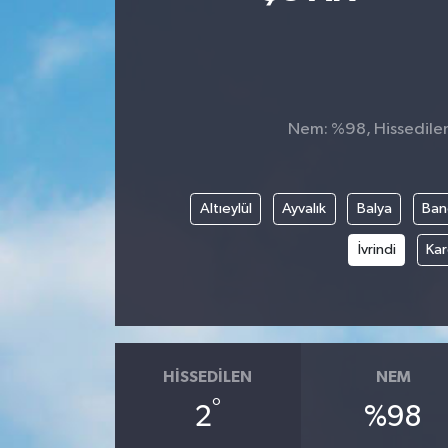
Ekonomi
Sağlık
Nem: %98, Hissedilen 
Teknoloji
Yaşam
Altıeylül
Ayvalık
Balya
Ban
İvrindi
Kar
HISSEDILEN
NEM
°
2
%98