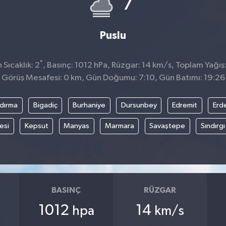
7
Puslu
°
Sıcaklık: 2
, Basınç: 1012 hPa, Rüzgar: 14 km/s, Toplam Yağış
Görüş Mesafesi: 0 km, Gün Doğumu: 7:10, Gün Batımı: 19:26
dırma
Bigadiç
Burhaniye
Dursunbey
Edremit
Erd
esi
Kepsut
Manyas
Marmara
Savaştepe
Sındırgı
BASINÇ
RÜZGAR
1012
14
hpa
km/s