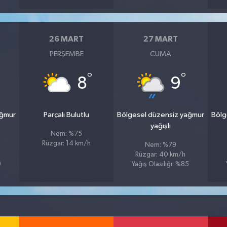
26 MART
27 MART
PERŞEMBE
CUMA
°
°
8
9
ağmur
Parçalı Bulutlu
Bölgesel düzensiz yağmur
Bölg
yağışlı
Nem: %75
Rüzgar: 14 km/h
Nem: %79
Rüzgar: 40 km/h
9
Yağış Olasılığı: %85