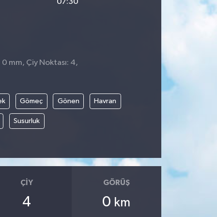
07:30
: 0 mm, Çiy Noktası: 4,
ek
Gömeç
Gönen
Havran
Susurluk
ÇIY
GÖRÜŞ
4
0
km