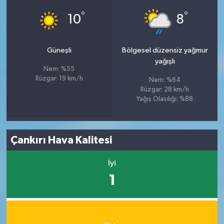
°
°
10
8
Güneşli
Bölgesel düzensiz yağmur
yağışlı
Nem: %55
Rüzgar: 19 km/h
Nem: %64
Rüzgar: 28 km/h
Yağış Olasılığı: %88
Çankırı Hava Kalitesi
İyi
1