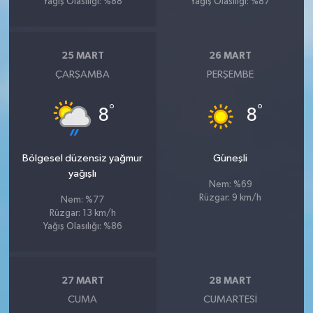
Yağış Olasılığı: %88
Yağış Olasılığı: %87
25 MART
26 MART
ÇARŞAMBA
PERŞEMBE
°
°
8
8
Bölgesel düzensiz yağmur
Güneşli
yağışlı
Nem: %69
Rüzgar: 9 km/h
Nem: %77
Rüzgar: 13 km/h
Yağış Olasılığı: %86
27 MART
28 MART
CUMA
CUMARTESI