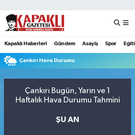
Kapaklı Haberleri
Tekirdağ Nöbetçi Eczaneler
Gündem
Tekirdağ Hava Durumu
Kapaklı Haberleri
Gündem
Asayiş
Spor
Eğit
Asayiş
Tekirdağ Namaz Vakitleri
Çankırı Hava Durumu
Spor
Tekirdağ Trafik Yoğunluk Haritası
Eğitim
Süper Lig Puan Durumu ve Fikstür
Çankırı Bugün, Yarın ve 1
Haftalık Hava Durumu Tahmini
Siyaset
Tüm Manşetler
Resmi Reklamlar
Son Dakika Haberleri
ŞU AN
Tekirdağ
Haber Arşivi