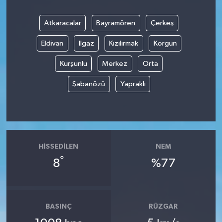
Atkaracalar
Bayramören
Çerkeş
Eldivan
Ilgaz
Kızılırmak
Korgun
Kurşunlu
Merkez
Orta
Şabanözü
Yapraklı
HISSEDILEN
NEM
°
8
%77
BASINÇ
RÜZGAR