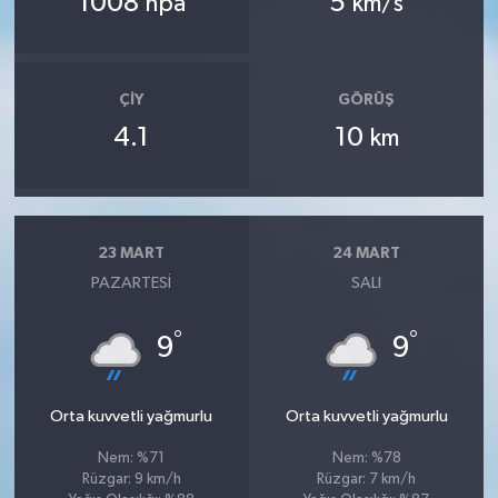
1008
5
hpa
km/s
ÇIY
GÖRÜŞ
4.1
10
km
23 MART
24 MART
PAZARTESI
SALI
°
°
9
9
Orta kuvvetli yağmurlu
Orta kuvvetli yağmurlu
Nem: %71
Nem: %78
Rüzgar: 9 km/h
Rüzgar: 7 km/h