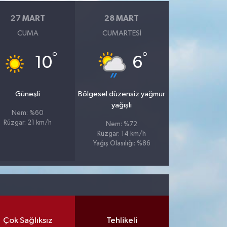
27 MART
28 MART
CUMA
CUMARTESI
°
°
10
6
Güneşli
Bölgesel düzensiz yağmur
yağışlı
Nem: %60
Rüzgar: 21 km/h
Nem: %72
Rüzgar: 14 km/h
Yağış Olasılığı: %86
Çok Sağlıksız
Tehlikeli