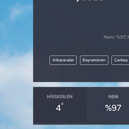
Ekonomi
Sağlık
Nem: %97, H
Teknoloji
Yaşam
Atkaracalar
Bayramören
Çerkeş
HISSEDILEN
NEM
°
4
%97