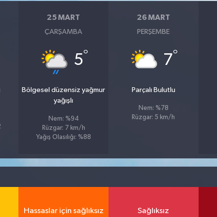
25 MART
26 MART
ÇARŞAMBA
PERŞEMBE
°
°
5
7
u
Bölgesel düzensiz yağmur
Parçalı Bulutlu
yağışlı
Nem: %78
Rüzgar: 5 km/h
Nem: %94
2
Rüzgar: 7 km/h
Yağış Olasılığı: %88
Hassaslar için sağlıksız
Sağlıksız