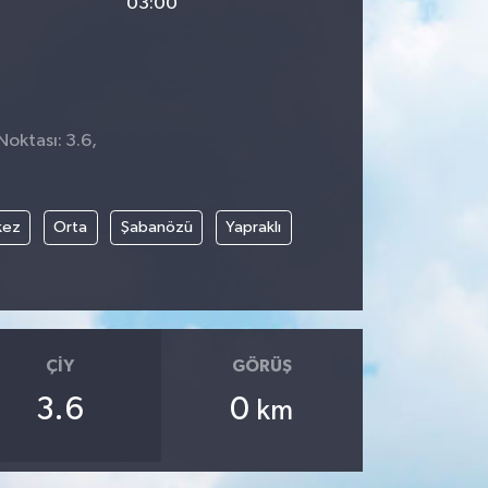
03:00
Noktası: 3.6,
kez
Orta
Şabanözü
Yapraklı
ÇIY
GÖRÜŞ
3.6
0
km