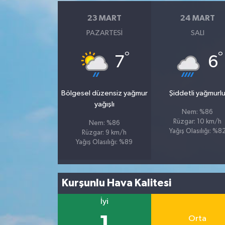
23 MART
24 MART
PAZARTESI
SALI
°
°
7
6
Bölgesel düzensiz yağmur
Şiddetli yağmurl
yağışlı
Nem: %86
Rüzgar: 10 km/h
Nem: %86
Yağış Olasılığı: %8
Rüzgar: 9 km/h
Yağış Olasılığı: %89
Kurşunlu Hava Kalitesi
İyi
1
Orta