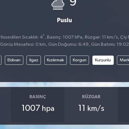
9
Puslu
°
issedilen Sıcaklık: 4
, Basınç: 1007 hPa, Rüzgar: 11 km/s, Çiy 
Görüş Mesafesi: 0 km, Gün Doğumu: 6:49, Gün Batımı: 19:02
Eldivan
Ilgaz
Kızılırmak
Korgun
Kurşunlu
Mer
BASINÇ
RÜZGAR
1007
11
hpa
km/s