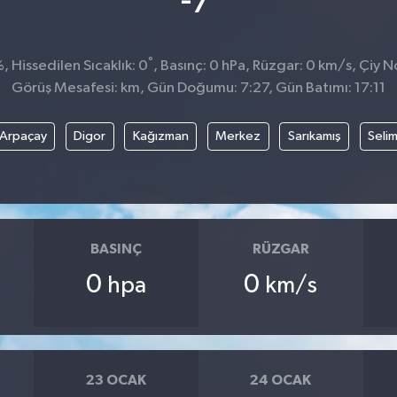
-7
°
 Hissedilen Sıcaklık: 0
, Basınç: 0 hPa, Rüzgar: 0 km/s, Çiy No
Görüş Mesafesi: km, Gün Doğumu: 7:27, Gün Batımı: 17:11
Arpaçay
Digor
Kağızman
Merkez
Sarıkamış
Seli
BASINÇ
RÜZGAR
0
0
hpa
km/s
23 OCAK
24 OCAK