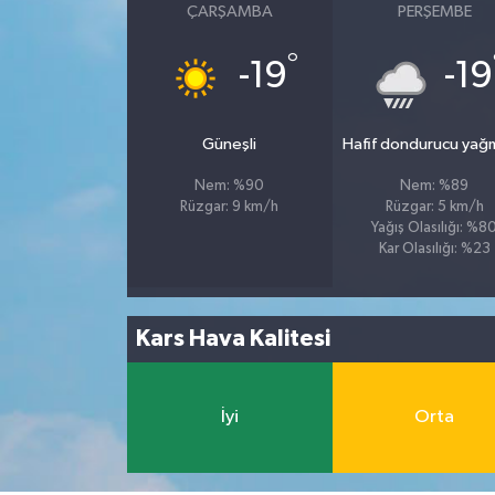
ÇARŞAMBA
PERŞEMBE
°
-19
-19
Güneşli
Hafif dondurucu yağ
Nem: %90
Nem: %89
Rüzgar: 9 km/h
Rüzgar: 5 km/h
Yağış Olasılığı: %8
Kar Olasılığı: %23
Kars Hava Kalitesi
İyi
Orta