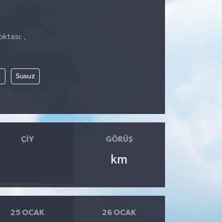
ktası: ,
m
Susuz
ÇIY
GÖRÜŞ
km
25 OCAK
26 OCAK