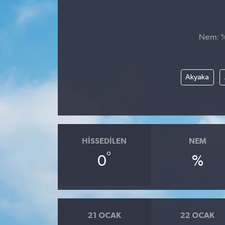
Ekonomi
Nem: %,
Sağlık
Teknoloji
Akyaka
Yaşam
HISSEDILEN
NEM
°
0
%
21 OCAK
22 OCAK