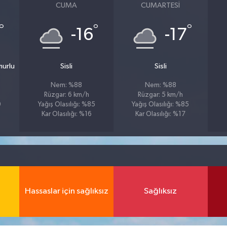
CUMA
CUMARTESI
°
°
°
-16
-17
murlu
Sisli
Sisli
Nem: %88
Nem: %88
Rüzgar: 6 km/h
Rüzgar: 5 km/h
0
Yağış Olasılığı: %85
Yağış Olasılığı: %85
Kar Olasılığı: %16
Kar Olasılığı: %17
Hassaslar için sağlıksız
Sağlıksız