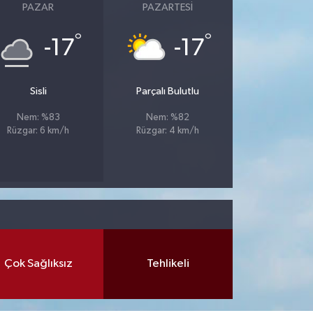
PAZAR
PAZARTESI
°
°
-17
-17
Sisli
Parçalı Bulutlu
Nem: %83
Nem: %82
Rüzgar: 6 km/h
Rüzgar: 4 km/h
Çok Sağlıksız
Tehlikeli