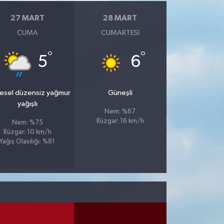
27 MART
28 MART
CUMA
CUMARTESI
°
°
5
6
esel düzensiz yağmur
Güneşli
yağışlı
Nem: %67
Rüzgar: 16 km/h
Nem: %75
Rüzgar: 10 km/h
Yağış Olasılığı: %81