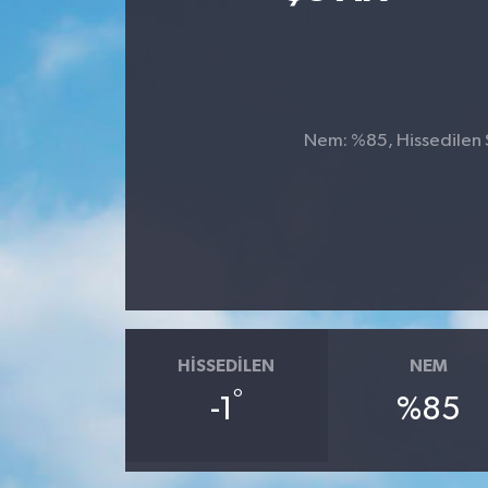
Ekonomi
Sağlık
Nem: %85, Hissedilen Sı
Teknoloji
Yaşam
HISSEDILEN
NEM
°
-1
%85