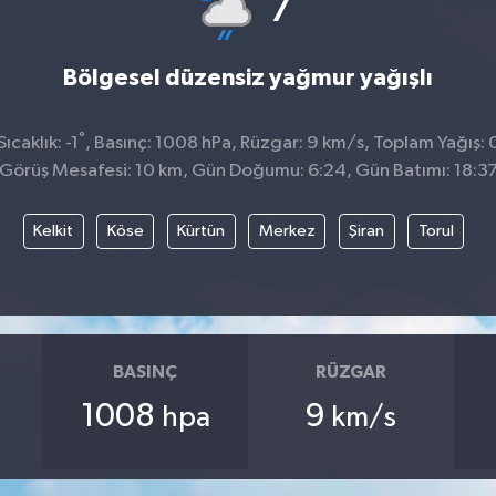
7
Bölgesel düzensiz yağmur yağışlı
°
caklık: -1
, Basınç: 1008 hPa, Rüzgar: 9 km/s, Toplam Yağış: 
Görüş Mesafesi: 10 km, Gün Doğumu: 6:24, Gün Batımı: 18:3
Kelkit
Köse
Kürtün
Merkez
Şiran
Torul
BASINÇ
RÜZGAR
1008
9
hpa
km/s