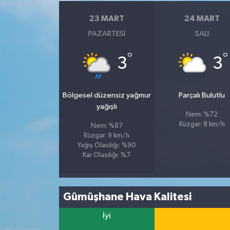
23 MART
24 MART
PAZARTESI
SALI
°
°
3
3
Bölgesel düzensiz yağmur
Parçalı Bulutlu
yağışlı
Nem: %72
Rüzgar: 8 km/h
Nem: %87
Rüzgar: 9 km/h
Yağış Olasılığı: %90
Kar Olasılığı: %7
Gümüşhane Hava Kalitesi
İyi