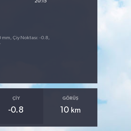
20:15
0 mm, Çiy Noktası: -0.8,
7
ÇIY
GÖRÜŞ
-0.8
10
km