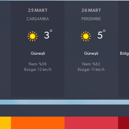
25 MART
26 MART
ÇARŞAMBA
PERŞEMBE
°
°
3
5
Güneşli
Güneşli
Bölg
Nem: %56
Nem: %62
Rüzgar: 12 km/h
Rüzgar: 11 km/h