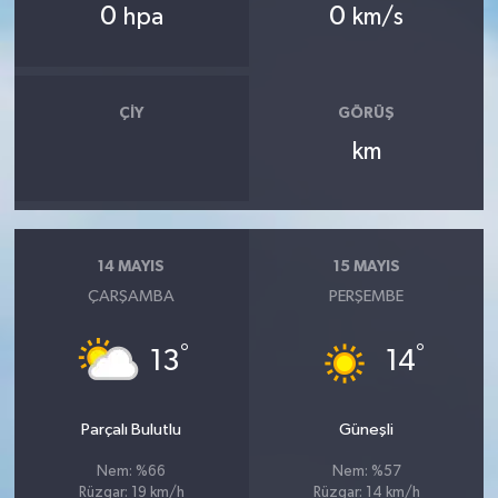
0
0
hpa
km/s
ÇIY
GÖRÜŞ
km
14 MAYIS
15 MAYIS
ÇARŞAMBA
PERŞEMBE
°
°
13
14
Parçalı Bulutlu
Güneşli
Nem: %66
Nem: %57
Rüzgar: 19 km/h
Rüzgar: 14 km/h