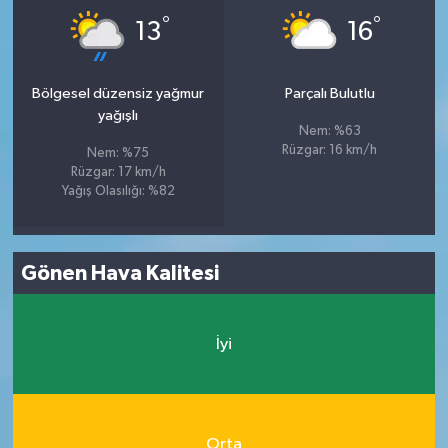
°
°
13
16
Bölgesel düzensiz yağmur
Parçalı Bulutlu
yağışlı
Nem: %63
Rüzgar: 16 km/h
Nem: %75
Rüzgar: 17 km/h
Yağış Olasılığı: %82
Gönen Hava Kalitesi
İyi
Orta