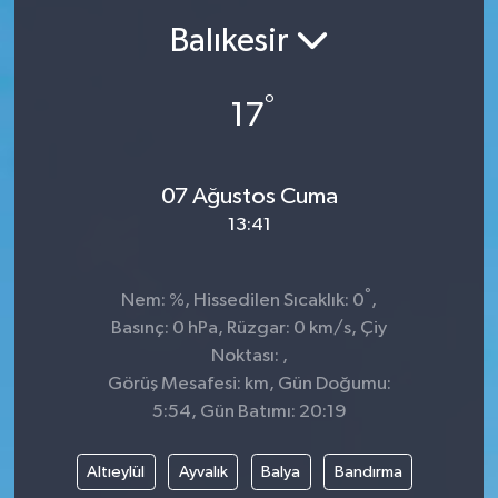
Balıkesir
Ekonomi
Sağlık
°
17
Teknoloji
07 Ağustos Cuma
Yaşam
13:41
°
Nem: %, Hissedilen Sıcaklık: 0
,
Basınç: 0 hPa, Rüzgar: 0 km/s, Çiy
Noktası: ,
Görüş Mesafesi: km, Gün Doğumu:
5:54, Gün Batımı: 20:19
Altıeylül
Ayvalık
Balya
Bandırma