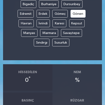
Bigadiç
Burhaniye
Dursunbey
Edremit
Erdek
Gömeç
Gönen
Havran
İvrindi
Karesi
Kepsut
Manyas
Marmara
Savaştepe
Sındırgı
Susurluk
HISSEDILEN
NEM
°
0
%
BASINÇ
RÜZGAR