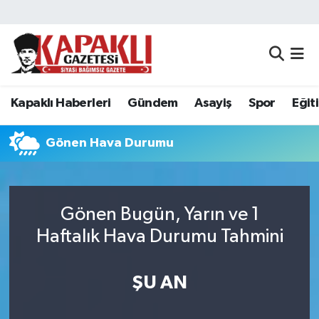
Kapaklı Haberleri
Tekirdağ Nöbetçi Eczaneler
Gündem
Tekirdağ Hava Durumu
Kapaklı Haberleri
Gündem
Asayiş
Spor
Eğit
Asayiş
Tekirdağ Namaz Vakitleri
Gönen Hava Durumu
Spor
Tekirdağ Trafik Yoğunluk Haritası
Eğitim
Süper Lig Puan Durumu ve Fikstür
Gönen Bugün, Yarın ve 1
Haftalık Hava Durumu Tahmini
Siyaset
Tüm Manşetler
Resmi Reklamlar
Son Dakika Haberleri
ŞU AN
Tekirdağ
Haber Arşivi