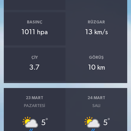
BASINÇ
RÜZGAR
1011
13
hpa
km/s
ÇIY
GÖRÜŞ
3.7
10
km
23 MART
24 MART
PAZARTESI
SALI
°
°
5
5