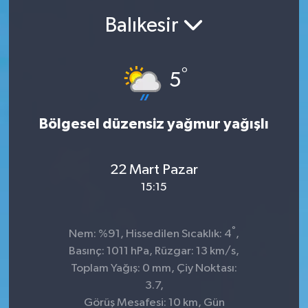
Balıkesir
Ekonomi
Sağlık
°
5
Teknoloji
Bölgesel düzensiz yağmur yağışlı
Yaşam
22 Mart Pazar
15:15
°
Nem: %91, Hissedilen Sıcaklık: 4
,
Basınç: 1011 hPa, Rüzgar: 13 km/s,
Toplam Yağış: 0 mm, Çiy Noktası:
3.7,
Görüş Mesafesi: 10 km, Gün