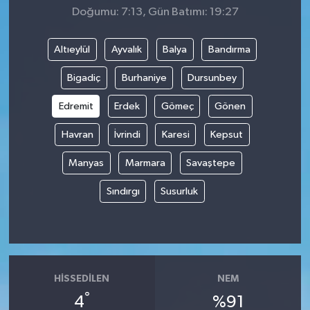
Doğumu: 7:13, Gün Batımı: 19:27
Altıeylül
Ayvalık
Balya
Bandırma
Bigadiç
Burhaniye
Dursunbey
Edremit
Erdek
Gömeç
Gönen
Havran
İvrindi
Karesi
Kepsut
Manyas
Marmara
Savaştepe
Sındırgı
Susurluk
HISSEDILEN
NEM
°
4
%91