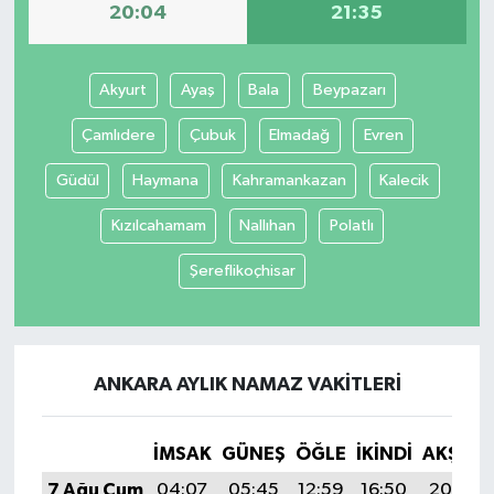
20:04
21:35
Akyurt
Ayaş
Bala
Beypazarı
Çamlıdere
Çubuk
Elmadağ
Evren
Güdül
Haymana
Kahramankazan
Kalecik
Kızılcahamam
Nallıhan
Polatlı
Şereflikoçhisar
ANKARA AYLIK NAMAZ VAKITLERI
İMSAK
GÜNEŞ
ÖĞLE
İKINDI
AKŞAM
7 Ağu Cum
04:07
05:45
12:59
16:50
20:04