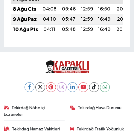
8 Ağu Cts
04:08
05:46
12:59
16:50
20:02
9 Ağu Paz
04:10
05:47
12:59
16:49
20:01
10 Ağu Pts
04:11
05:48
12:59
16:49
20:00
Tekirdağ Nöbetçi
Tekirdağ Hava Durumu
Eczaneler
Tekirdağ Namaz Vakitleri
Tekirdağ Trafik Yoğunluk