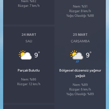
Nem: %82
Rüzgar: 7 km/h
Nem: %91
Rüzgar: 8 km/h
Yağış Olasılığı: %88
24 MART
25 MART
SALI
ÇARŞAMBA
°
°
9
9
Parçalı Bulutlu
Bölgesel düzensiz yağmur
yağışlı
Nem: %86
Rüzgar: 12 km/h
Nem: %89
Rüzgar: 6 km/h
Yağış Olasılığı: %89