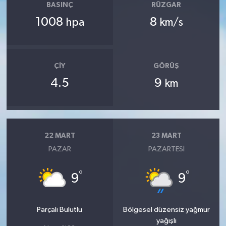
BASINÇ
RÜZGAR
1008
8
hpa
km/s
ÇIY
GÖRÜŞ
4.5
9
km
22 MART
23 MART
PAZAR
PAZARTESI
°
°
9
9
Parçalı Bulutlu
Bölgesel düzensiz yağmur
yağışlı