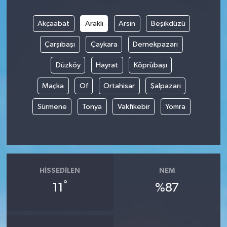
Akçaabat
Araklı
Arsin
Beşikdüzü
Çarşıbaşı
Çaykara
Dernekpazarı
Düzköy
Hayrat
Köprübaşı
Maçka
Of
Ortahisar
Şalpazarı
Sürmene
Tonya
Vakfıkebir
Yomra
HISSEDILEN
NEM
°
11
%87