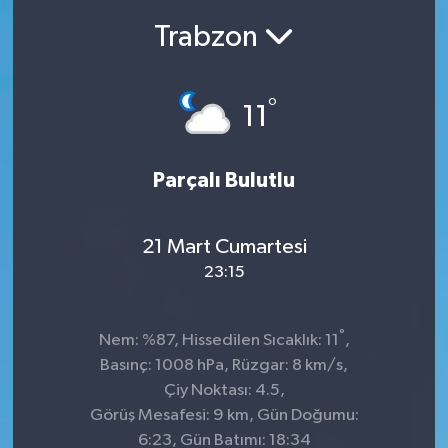
Trabzon
Ekonomi
Sağlık
°
11
Teknoloji
Parçalı Bulutlu
Yaşam
21 Mart Cumartesi
23:15
°
Nem: %87, Hissedilen Sıcaklık: 11
,
Basınç: 1008 hPa, Rüzgar: 8 km/s,
Çiy Noktası: 4.5,
Görüş Mesafesi: 9 km, Gün Doğumu:
6:23, Gün Batımı: 18:34