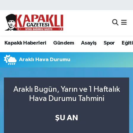
Kapaklı Haberleri
Tekirdağ Nöbetçi Eczaneler
Gündem
Tekirdağ Hava Durumu
Kapaklı Haberleri
Gündem
Asayiş
Spor
Eğit
Asayiş
Tekirdağ Namaz Vakitleri
Araklı Hava Durumu
Spor
Tekirdağ Trafik Yoğunluk Haritası
Eğitim
Süper Lig Puan Durumu ve Fikstür
Araklı Bugün, Yarın ve 1 Haftalık
Hava Durumu Tahmini
Siyaset
Tüm Manşetler
Resmi Reklamlar
Son Dakika Haberleri
ŞU AN
Tekirdağ
Haber Arşivi