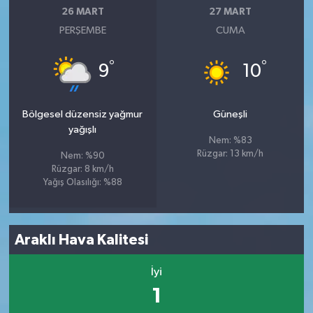
26 MART
27 MART
PERŞEMBE
CUMA
°
°
9
10
Bölgesel düzensiz yağmur
Güneşli
yağışlı
Nem: %83
Rüzgar: 13 km/h
Nem: %90
Rüzgar: 8 km/h
Yağış Olasılığı: %88
Araklı Hava Kalitesi
İyi
1