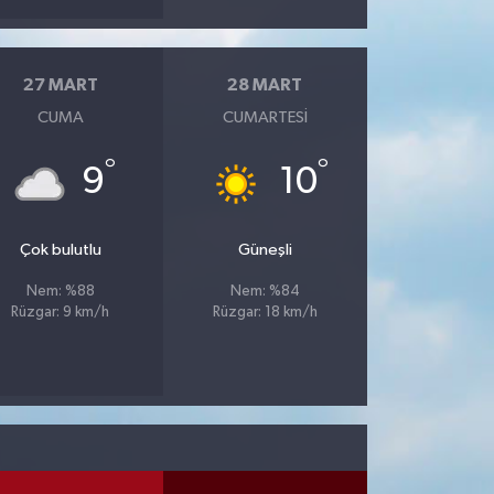
27 MART
28 MART
CUMA
CUMARTESI
°
°
9
10
Çok bulutlu
Güneşli
Nem: %88
Nem: %84
Rüzgar: 9 km/h
Rüzgar: 18 km/h