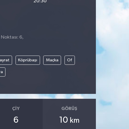
20:30
 Noktası: 6,
ayrat
Köprübaşı
Maçka
Of
ra
ÇIY
GÖRÜŞ
6
10
km