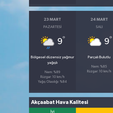
23 MART
24 MART
PAZARTESI
SALI
°
°
9
9
Bölgesel düzensiz yağmur
Parçalı Bulutlu
yağışlı
Nem: %85
Rüzgar: 10 km/h
Nem: %89
Rüzgar: 10 km/h
Yağış Olasılığı: %84
Akçaabat Hava Kalitesi
İyi