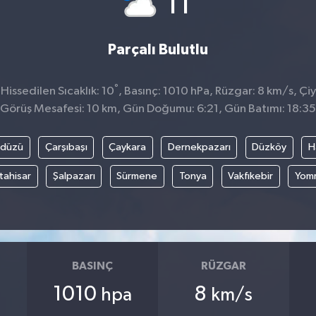
11
Parçalı Bulutlu
°
issedilen Sıcaklık: 10
, Basınç: 1010 hPa, Rüzgar: 8 km/s, Çiy
Görüş Mesafesi: 10 km, Gün Doğumu: 6:21, Gün Batımı: 18:35
kdüzü
Çarşıbaşı
Çaykara
Dernekpazarı
Düzköy
H
tahisar
Şalpazarı
Sürmene
Tonya
Vakfıkebir
Yom
BASINÇ
RÜZGAR
1010
8
hpa
km/s