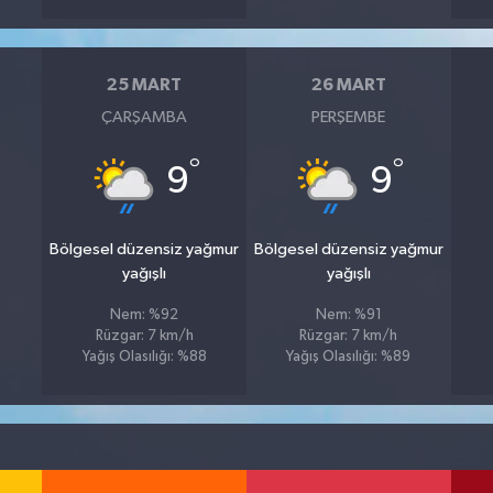
25 MART
26 MART
ÇARŞAMBA
PERŞEMBE
°
°
9
9
Bölgesel düzensiz yağmur
Bölgesel düzensiz yağmur
yağışlı
yağışlı
Nem: %92
Nem: %91
Rüzgar: 7 km/h
Rüzgar: 7 km/h
Yağış Olasılığı: %88
Yağış Olasılığı: %89