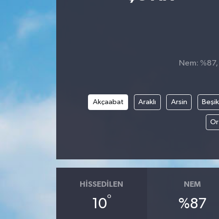
Ekonomi
Sağlık
Nem: %87, H
Teknoloji
Yaşam
Akçaabat
Araklı
Arsin
Beşi
Or
HISSEDILEN
NEM
°
10
%87