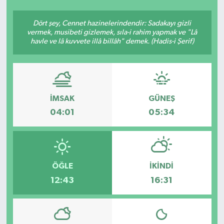
Ekonomi
Dört şey, Cennet hazinelerindendir: Sadakayı gizli
vermek, musibeti gizlemek, sıla-i rahim yapmak ve "Lâ
havle ve lâ kuvvete illâ billâh" demek. (Hadis-i Şerif)
Sağlık
Teknoloji
Yaşam
İMSAK
GÜNEŞ
04:01
05:34
ÖĞLE
İKINDI
12:43
16:31