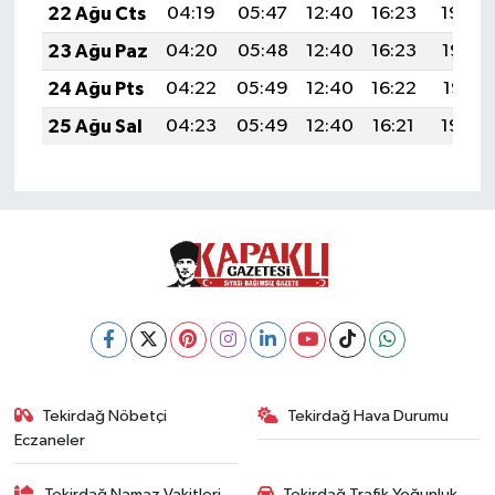
22 Ağu Cts
04:19
05:47
12:40
16:23
19:24
23 Ağu Paz
04:20
05:48
12:40
16:23
19:22
24 Ağu Pts
04:22
05:49
12:40
16:22
19:21
25 Ağu Sal
04:23
05:49
12:40
16:21
19:20
Tekirdağ Nöbetçi
Tekirdağ Hava Durumu
Eczaneler
Tekirdağ Namaz Vakitleri
Tekirdağ Trafik Yoğunluk