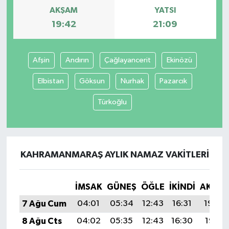
AKŞAM
YATSI
19:42
21:09
Afşin
Andırın
Çağlayancerit
Ekinözü
Elbistan
Göksun
Nurhak
Pazarcık
Türkoğlu
KAHRAMANMARAŞ AYLIK NAMAZ VAKITLERI
İMSAK
GÜNEŞ
ÖĞLE
İKINDI
AKŞA
7 Ağu Cum
04:01
05:34
12:43
16:31
19:42
8 Ağu Cts
04:02
05:35
12:43
16:30
19:41