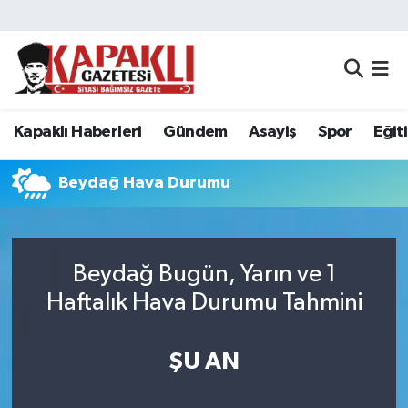
Kapaklı Haberleri
Tekirdağ Nöbetçi Eczaneler
Gündem
Tekirdağ Hava Durumu
Kapaklı Haberleri
Gündem
Asayiş
Spor
Eğit
Asayiş
Tekirdağ Namaz Vakitleri
Beydağ Hava Durumu
Spor
Tekirdağ Trafik Yoğunluk Haritası
Eğitim
Süper Lig Puan Durumu ve Fikstür
Beydağ Bugün, Yarın ve 1
Haftalık Hava Durumu Tahmini
Siyaset
Tüm Manşetler
Resmi Reklamlar
Son Dakika Haberleri
ŞU AN
Tekirdağ
Haber Arşivi