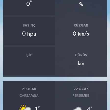
°
0
%
BASINÇ
RÜZGAR
0
0
hpa
km/s
ÇIY
GÖRÜŞ
km
21 OCAK
22 OCAK
ÇARŞAMBA
PERŞEMBE
°
°