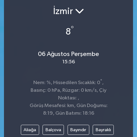
İzmir
Ekonomi
Sağlık
°
8
Teknoloji
06 Ağustos Perşembe
Yaşam
15:56
°
Nem: %, Hissedilen Sıcaklık: 0
,
Basınç: 0 hPa, Rüzgar: 0 km/s, Çiy
Noktası: ,
Görüş Mesafesi: km, Gün Doğumu:
8:19, Gün Batımı: 18:16
Aliağa
Balçova
Bayındır
Bayraklı