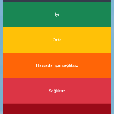
İyi
Orta
Hassaslar için sağlıksız
Sağlıksız