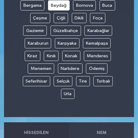
Bergama
Beydağ
Bornova
Buca
Çeşme
Çiğli
Dikili
Foça
Gaziemir
Güzelbahçe
Karabağlar
Karaburun
Karşıyaka
Kemalpaşa
Kiraz
Kınık
Konak
Menderes
Menemen
Narlıdere
Ödemiş
Seferihisar
Selçuk
Tire
Torbalı
Urla
HISSEDILEN
NEM