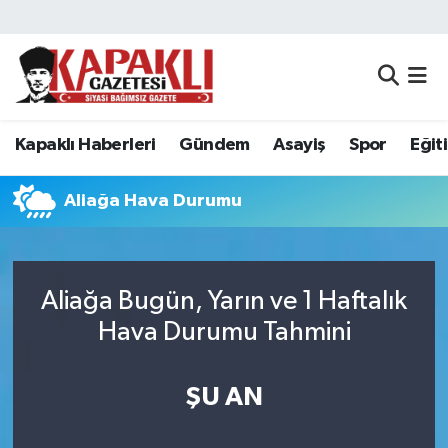
Kapaklı Haberleri
Tekirdağ Nöbetçi Eczaneler
Gündem
Tekirdağ Hava Durumu
Kapaklı Haberleri
Gündem
Asayiş
Spor
Eğit
Asayiş
Tekirdağ Namaz Vakitleri
Aliağa Hava Durumu
Spor
Tekirdağ Trafik Yoğunluk Haritası
Eğitim
Süper Lig Puan Durumu ve Fikstür
Aliağa Bugün, Yarın ve 1 Haftalık
Hava Durumu Tahmini
Siyaset
Tüm Manşetler
Resmi Reklamlar
Son Dakika Haberleri
ŞU AN
Tekirdağ
Haber Arşivi