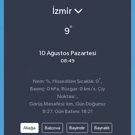
İzmir
Ekonomi
Sağlık
°
9
Teknoloji
10 Ağustos Pazartesi
Yaşam
08:49
°
Nem: %, Hissedilen Sıcaklık: 0
,
Basınç: 0 hPa, Rüzgar: 0 km/s, Çiy
Noktası: ,
Görüş Mesafesi: km, Gün Doğumu:
8:27, Gün Batımı: 18:21
Aliağa
Balçova
Bayındır
Bayraklı