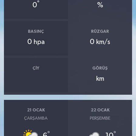
°
0
%
BASINÇ
RÜZGAR
0
0
hpa
km/s
ÇIY
GÖRÜŞ
km
21 OCAK
22 OCAK
ÇARŞAMBA
PERŞEMBE
°
°