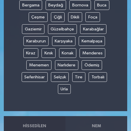
Bergama
Beydağ
Bornova
Buca
Çeşme
Çiğli
Dikili
Foça
Gaziemir
Güzelbahçe
Karabağlar
Karaburun
Karşıyaka
Kemalpaşa
Kiraz
Kınık
Konak
Menderes
Menemen
Narlıdere
Ödemiş
Seferihisar
Selçuk
Tire
Torbalı
Urla
HISSEDILEN
NEM