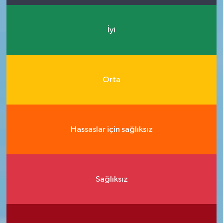
İyi
Orta
Hassaslar için sağlıksız
Sağlıksız