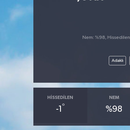
Ekonomi
Sağlık
Nem: %98, Hissedilen S
Teknoloji
Yaşam
Adaklı
HISSEDILEN
NEM
°
-1
%98