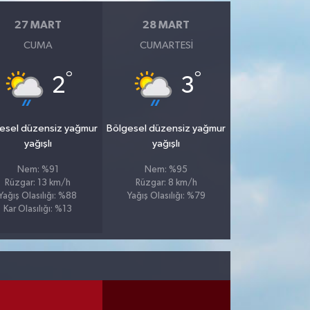
27 MART
28 MART
CUMA
CUMARTESI
°
°
2
3
esel düzensiz yağmur
Bölgesel düzensiz yağmur
yağışlı
yağışlı
Nem: %91
Nem: %95
Rüzgar: 13 km/h
Rüzgar: 8 km/h
Yağış Olasılığı: %88
Yağış Olasılığı: %79
Kar Olasılığı: %13