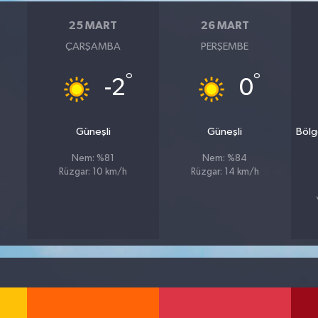
25 MART
26 MART
ÇARŞAMBA
PERŞEMBE
°
°
-2
0
Güneşli
Güneşli
Bölg
Nem: %81
Nem: %84
Rüzgar: 10 km/h
Rüzgar: 14 km/h