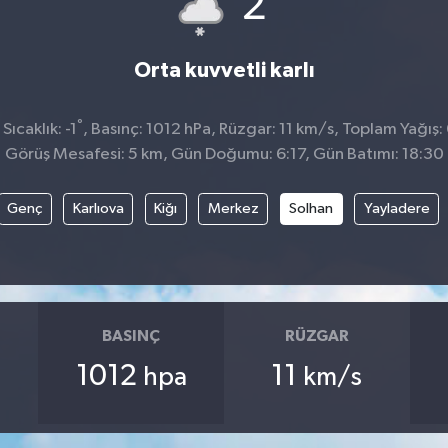
2
Orta kuvvetli karlı
°
ıcaklık: -1
, Basınç: 1012 hPa, Rüzgar: 11 km/s, Toplam Yağış:
Görüş Mesafesi: 5 km, Gün Doğumu: 6:17, Gün Batımı: 18:30
Genç
Karlıova
Kiğı
Merkez
Solhan
Yayladere
BASINÇ
RÜZGAR
1012
11
hpa
km/s