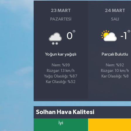
23 MART
24 MART
PAZARTESI
SALI
°
°
0
-1
Yoğun kar yağışlı
Parçalı Bulutlu
Nem: %99
Nem: %92
Rüzgar: 13 km/h
Rüzgar: 10 km/h
Yağış Olasılığı: %87
Kar Olasılığı: %8
Kar Olasılığı: %52
Solhan Hava Kalitesi
İyi