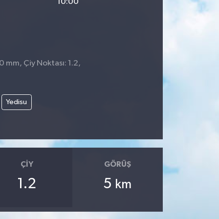
10:00
 0 mm, Çiy Noktası: 1.2,
Yedisu
ÇIY
GÖRÜŞ
1.2
5
km