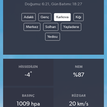
Doğumu: 6:21, Gün Batımı: 18:27
Adaklı
Genç
Karlıova
Kiğı
Merkez
Solhan
Yayladere
Yedisu
HISSEDILEN
NEM
°
-4
%87
BASINÇ
RÜZGAR
1009
20
hpa
km/s