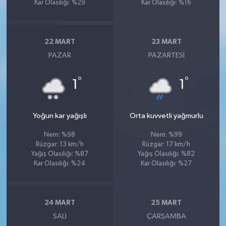
Kar Olasılığı: %29
Kar Olasılığı: %16
22 MART
23 MART
PAZAR
PAZARTESI
°
°
1
1
Yoğun kar yağışlı
Orta kuvvetli yağmurlu
Nem: %98
Nem: %99
Rüzgar: 13 km/h
Rüzgar: 17 km/h
Yağış Olasılığı: %87
Yağış Olasılığı: %82
Kar Olasılığı: %24
Kar Olasılığı: %27
24 MART
25 MART
SALI
ÇARŞAMBA