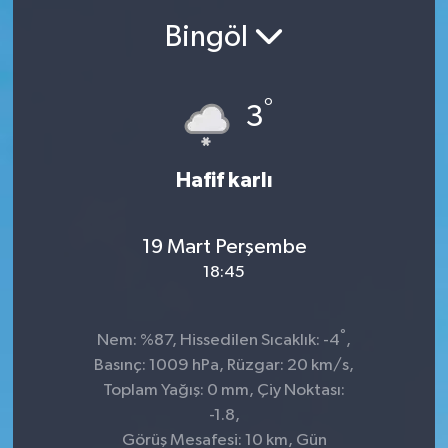
Bingöl
Ekonomi
Sağlık
°
3
Teknoloji
Hafif karlı
Yaşam
19 Mart Perşembe
18:45
°
Nem: %87, Hissedilen Sıcaklık: -4
,
Basınç: 1009 hPa, Rüzgar: 20 km/s,
Toplam Yağış: 0 mm, Çiy Noktası:
-1.8,
Görüş Mesafesi: 10 km, Gün