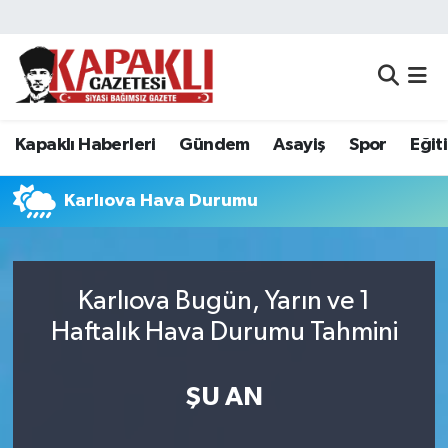
Kapaklı Haberleri
Tekirdağ Nöbetçi Eczaneler
Gündem
Tekirdağ Hava Durumu
Kapaklı Haberleri
Gündem
Asayiş
Spor
Eğit
Asayiş
Tekirdağ Namaz Vakitleri
Karlıova Hava Durumu
Spor
Tekirdağ Trafik Yoğunluk Haritası
Eğitim
Süper Lig Puan Durumu ve Fikstür
Karlıova Bugün, Yarın ve 1
Haftalık Hava Durumu Tahmini
Siyaset
Tüm Manşetler
Resmi Reklamlar
Son Dakika Haberleri
ŞU AN
Tekirdağ
Haber Arşivi