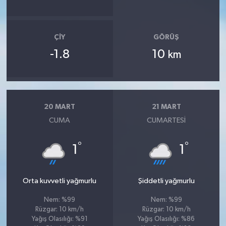
ÇIY
GÖRÜŞ
-1.8
10
km
20 MART
21 MART
CUMA
CUMARTESI
°
°
1
1
Orta kuvvetli yağmurlu
Şiddetli yağmurlu
Nem: %99
Nem: %99
Rüzgar: 10 km/h
Rüzgar: 10 km/h
Yağış Olasılığı: %91
Yağış Olasılığı: %86