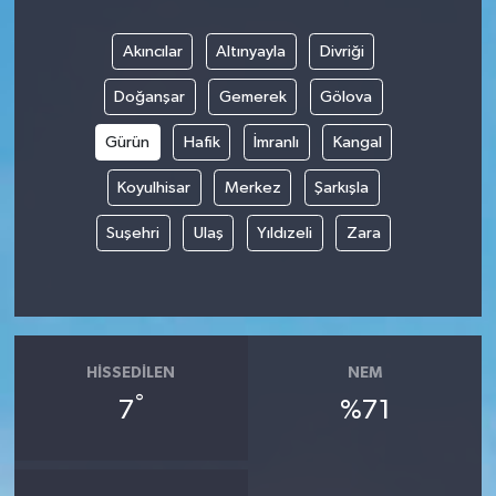
Akıncılar
Altınyayla
Divriği
Doğanşar
Gemerek
Gölova
Gürün
Hafik
İmranlı
Kangal
Koyulhisar
Merkez
Şarkışla
Suşehri
Ulaş
Yıldızeli
Zara
HISSEDILEN
NEM
°
7
%71