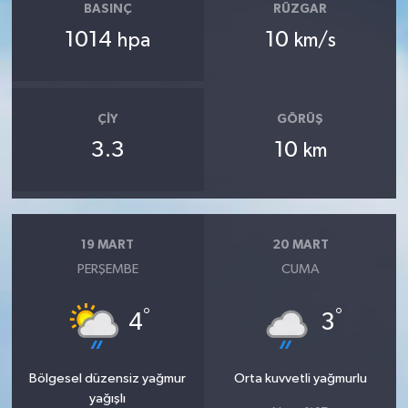
BASINÇ
RÜZGAR
1014
10
hpa
km/s
ÇIY
GÖRÜŞ
3.3
10
km
19 MART
20 MART
PERŞEMBE
CUMA
°
°
4
3
Bölgesel düzensiz yağmur
Orta kuvvetli yağmurlu
yağışlı