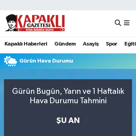
Kapaklı Haberleri
Tekirdağ Nöbetçi Eczaneler
Gündem
Tekirdağ Hava Durumu
Kapaklı Haberleri
Gündem
Asayiş
Spor
Eğit
Asayiş
Tekirdağ Namaz Vakitleri
Gürün Hava Durumu
Spor
Tekirdağ Trafik Yoğunluk Haritası
Eğitim
Süper Lig Puan Durumu ve Fikstür
Gürün Bugün, Yarın ve 1 Haftalık
Hava Durumu Tahmini
Siyaset
Tüm Manşetler
Resmi Reklamlar
Son Dakika Haberleri
ŞU AN
Tekirdağ
Haber Arşivi