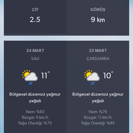
ÇIY
GÖRÜŞ
2.5
9
km
24 MART
25 MART
SALI
ÇARŞAMBA
°
°
11
10
Bölgesel düzensiz yağmur
Bölgesel düzensiz yağmur
yağışlı
yağışlı
Nem: %60
Nem: %76
Rüzgar: 9 km/h
Rüzgar: 11 km/h
Yağış Olasılığı: %70
Yağış Olasılığı: %89