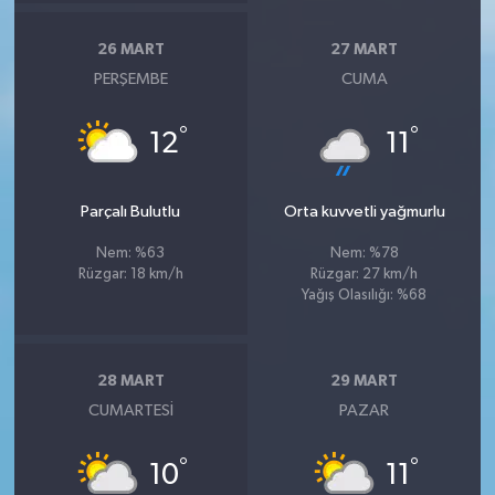
26 MART
27 MART
PERŞEMBE
CUMA
°
°
12
11
Parçalı Bulutlu
Orta kuvvetli yağmurlu
Nem: %63
Nem: %78
Rüzgar: 18 km/h
Rüzgar: 27 km/h
Yağış Olasılığı: %68
28 MART
29 MART
CUMARTESI
PAZAR
°
°
10
11