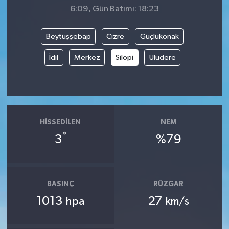
6:09, Gün Batımı: 18:23
Beytüşşebap
Cizre
Güçlükonak
İdil
Merkez
Silopi
Uludere
HISSEDILEN
NEM
°
3
%79
BASINÇ
RÜZGAR
1013
27
hpa
km/s