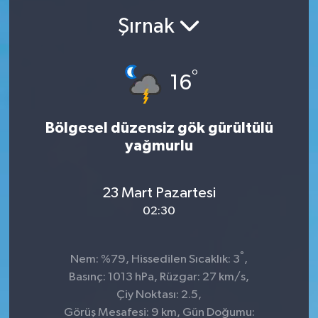
Şırnak
Ekonomi
Sağlık
°
16
Teknoloji
Bölgesel düzensiz gök gürültülü
Yaşam
yağmurlu
23 Mart Pazartesi
02:30
°
Nem: %79, Hissedilen Sıcaklık: 3
,
Basınç: 1013 hPa, Rüzgar: 27 km/s,
Çiy Noktası: 2.5,
Görüş Mesafesi: 9 km, Gün Doğumu: