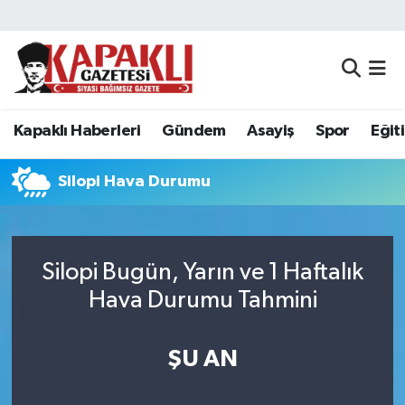
Kapaklı Haberleri
Tekirdağ Nöbetçi Eczaneler
Gündem
Tekirdağ Hava Durumu
Kapaklı Haberleri
Gündem
Asayiş
Spor
Eğit
Asayiş
Tekirdağ Namaz Vakitleri
Silopi Hava Durumu
Spor
Tekirdağ Trafik Yoğunluk Haritası
Eğitim
Süper Lig Puan Durumu ve Fikstür
Silopi Bugün, Yarın ve 1 Haftalık
Hava Durumu Tahmini
Siyaset
Tüm Manşetler
Resmi Reklamlar
Son Dakika Haberleri
ŞU AN
Tekirdağ
Haber Arşivi