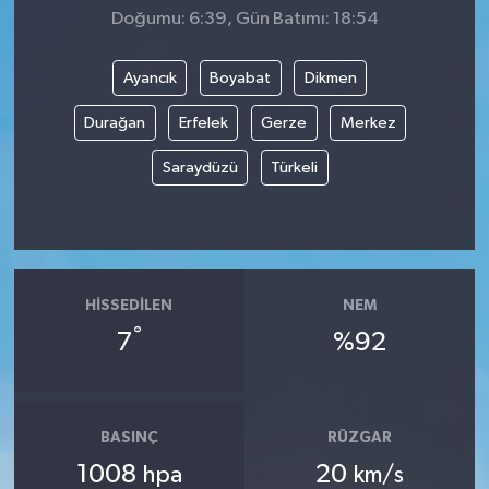
Doğumu: 6:39, Gün Batımı: 18:54
Ayancık
Boyabat
Dikmen
Durağan
Erfelek
Gerze
Merkez
Saraydüzü
Türkeli
HISSEDILEN
NEM
°
7
%92
BASINÇ
RÜZGAR
1008
20
hpa
km/s