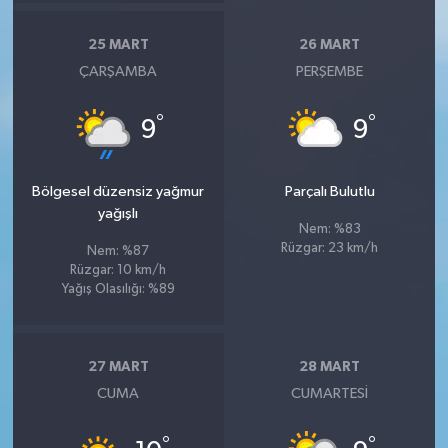
25 MART
26 MART
ÇARŞAMBA
PERŞEMBE
°
°
9
9
Bölgesel düzensiz yağmur
Parçalı Bulutlu
yağışlı
Nem: %83
Rüzgar: 23 km/h
Nem: %87
Rüzgar: 10 km/h
Yağış Olasılığı: %89
27 MART
28 MART
CUMA
CUMARTESI
°
°