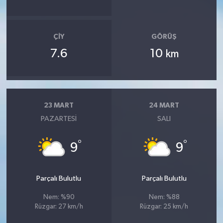
ÇIY
GÖRÜŞ
7.6
10
km
23 MART
24 MART
PAZARTESI
SALI
°
°
9
9
Parçalı Bulutlu
Parçalı Bulutlu
Nem: %90
Nem: %88
Rüzgar: 27 km/h
Rüzgar: 25 km/h