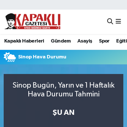
Kapaklı Haberleri
Tekirdağ Nöbetçi Eczaneler
Gündem
Tekirdağ Hava Durumu
Kapaklı Haberleri
Gündem
Asayiş
Spor
Eğit
Asayiş
Tekirdağ Namaz Vakitleri
Sinop Hava Durumu
Spor
Tekirdağ Trafik Yoğunluk Haritası
Eğitim
Süper Lig Puan Durumu ve Fikstür
Sinop Bugün, Yarın ve 1 Haftalık
Hava Durumu Tahmini
Siyaset
Tüm Manşetler
Resmi Reklamlar
Son Dakika Haberleri
ŞU AN
Tekirdağ
Haber Arşivi