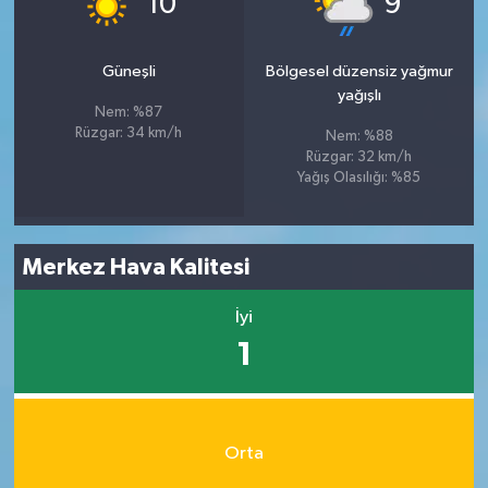
10
9
Güneşli
Bölgesel düzensiz yağmur
yağışlı
Nem: %87
Rüzgar: 34 km/h
Nem: %88
Rüzgar: 32 km/h
Yağış Olasılığı: %85
Merkez Hava Kalitesi
İyi
1
Orta