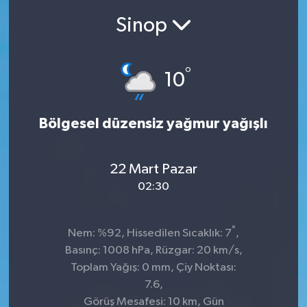
Sinop
Ekonomi
Sağlık
°
10
Teknoloji
Bölgesel düzensiz yağmur yağışlı
Yaşam
22 Mart Pazar
02:30
°
Nem: %92, Hissedilen Sıcaklık: 7
,
Basınç: 1008 hPa, Rüzgar: 20 km/s,
Toplam Yağış: 0 mm, Çiy Noktası:
7.6,
Görüş Mesafesi: 10 km, Gün