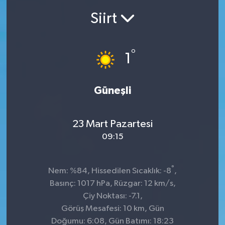
Siirt
Ekonomi
Sağlık
°
1
Teknoloji
Güneşli
Yaşam
23 Mart Pazartesi
09:15
°
Nem: %84, Hissedilen Sıcaklık: -8
,
Basınç: 1017 hPa, Rüzgar: 12 km/s,
Çiy Noktası: -7.1,
Görüş Mesafesi: 10 km, Gün
Doğumu: 6:08, Gün Batımı: 18:23