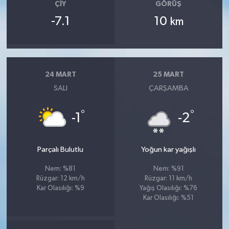
ÇIY
GÖRÜŞ
-7.1
10
km
24 MART
25 MART
SALI
ÇARŞAMBA
°
°
-1
-2
Parçalı Bulutlu
Yoğun kar yağışlı
Nem: %81
Nem: %91
Rüzgar: 12 km/h
Rüzgar: 11 km/h
Kar Olasılığı: %9
Yağış Olasılığı: %76
Kar Olasılığı: %51