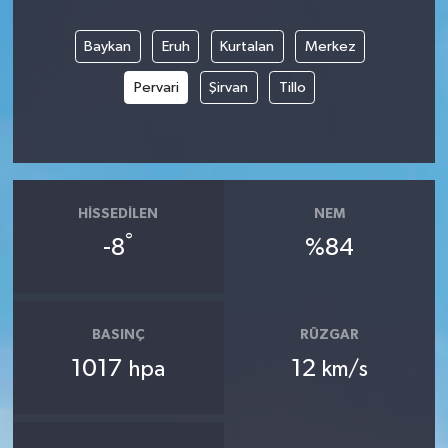
Baykan
Eruh
Kurtalan
Merkez
Pervari
Şirvan
Tillo
HISSEDILEN
NEM
°
-8
%84
BASINÇ
RÜZGAR
1017
12
hpa
km/s