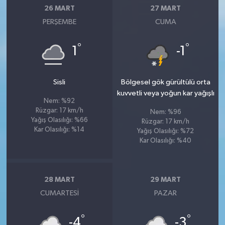
26 MART
27 MART
PERŞEMBE
CUMA
°
°
1
-1
Sisli
Bölgesel gök gürültülü orta
kuvvetli veya yoğun kar yağışlı
Nem: %92
Rüzgar: 17 km/h
Nem: %96
Yağış Olasılığı: %66
Rüzgar: 17 km/h
Kar Olasılığı: %14
Yağış Olasılığı: %72
Kar Olasılığı: %40
28 MART
29 MART
CUMARTESI
PAZAR
°
°
-4
-3