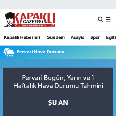
Kapaklı Haberleri
Tekirdağ Nöbetçi Eczaneler
Gündem
Tekirdağ Hava Durumu
Kapaklı Haberleri
Gündem
Asayiş
Spor
Eğit
Asayiş
Tekirdağ Namaz Vakitleri
Pervari Hava Durumu
Spor
Tekirdağ Trafik Yoğunluk Haritası
Eğitim
Süper Lig Puan Durumu ve Fikstür
Pervari Bugün, Yarın ve 1
Haftalık Hava Durumu Tahmini
Siyaset
Tüm Manşetler
Resmi Reklamlar
Son Dakika Haberleri
ŞU AN
Tekirdağ
Haber Arşivi