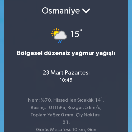
Osmaniye
Ekonomi
Sağlık
°
15
Teknoloji
Bölgesel düzensiz yağmur yağışlı
Yaşam
23 Mart Pazartesi
10:45
°
Nem: %70, Hissedilen Sıcaklık: 14
,
Basınç: 1011 hPa, Rüzgar: 5 km/s,
Toplam Yağış: 0 mm, Çiy Noktası:
8.1,
Görüş Mesafesi: 10 km, Gün