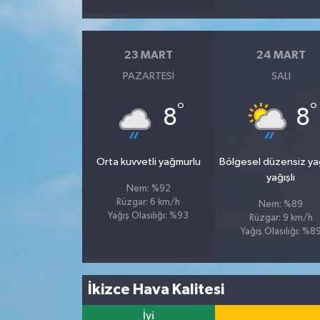
23 MART
24 MART
PAZARTESI
SALI
°
°
8
8
Orta kuvvetli yağmurlu
Bölgesel düzensiz y
yağışlı
Nem: %92
Rüzgar: 6 km/h
Nem: %89
Yağış Olasılığı: %93
Rüzgar: 9 km/h
Yağış Olasılığı: %8
İkizce Hava Kalitesi
İyi