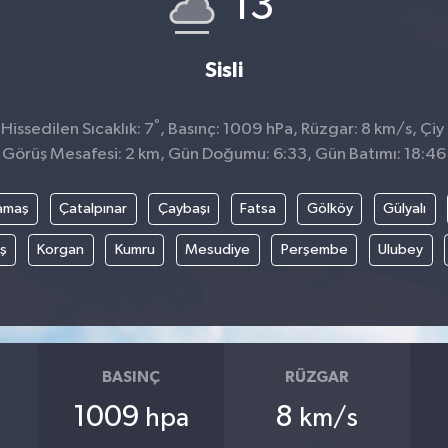
13
Sisli
°
issedilen Sıcaklık: 7
, Basınç: 1009 hPa, Rüzgar: 8 km/s, Çiy 
Görüş Mesafesi: 2 km, Gün Doğumu: 6:33, Gün Batımı: 18:46
amaş
Çatalpınar
Çaybaşı
Fatsa
Gölköy
Gülyalı
ş
Korgan
Kumru
Mesudiye
Perşembe
Ulubey
BASINÇ
RÜZGAR
1009
8
hpa
km/s