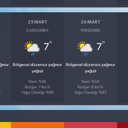
25 MART
26 MART
ÇARŞAMBA
PERŞEMBE
°
°
7
7
ağmur
Bölgesel düzensiz yağmur
Bölgesel düzensiz yağmur
yağışlı
yağışlı
Nem: %96
Nem: %94
Rüzgar: 7 km/h
Rüzgar: 8 km/h
9
Yağış Olasılığı: %88
Yağış Olasılığı: %85