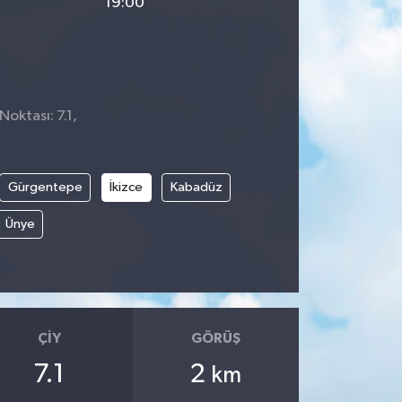
19:00
Noktası: 7.1,
Gürgentepe
İkizce
Kabadüz
Ünye
ÇIY
GÖRÜŞ
7.1
2
km