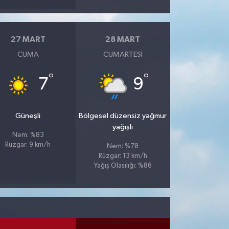
27 MART
28 MART
CUMA
CUMARTESI
°
°
7
9
Güneşli
Bölgesel düzensiz yağmur
yağışlı
Nem: %83
Rüzgar: 9 km/h
Nem: %78
Rüzgar: 13 km/h
Yağış Olasılığı: %86