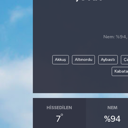
Ekonomi
Sağlık
Nem: %94, H
Teknoloji
Yaşam
Akkuş
Altınordu
Aybastı
Ç
Kabata
HISSEDILEN
NEM
°
7
%94