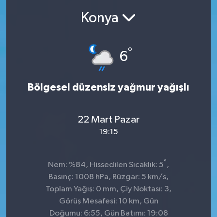
Konya
Ekonomi
Sağlık
°
6
Teknoloji
Bölgesel düzensiz yağmur yağışlı
Yaşam
22 Mart Pazar
19:15
°
Nem: %84, Hissedilen Sıcaklık: 5
,
Basınç: 1008 hPa, Rüzgar: 5 km/s,
Toplam Yağış: 0 mm, Çiy Noktası: 3,
Görüş Mesafesi: 10 km, Gün
Doğumu: 6:55, Gün Batımı: 19:08