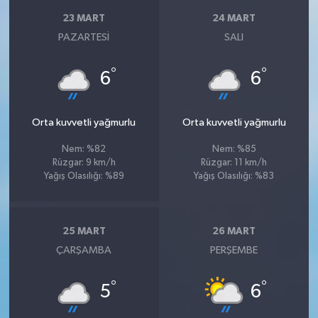
23 MART
24 MART
PAZARTESI
SALI
°
°
6
6
Orta kuvvetli yağmurlu
Orta kuvvetli yağmurlu
Nem: %82
Nem: %85
Rüzgar: 9 km/h
Rüzgar: 11 km/h
Yağış Olasılığı: %89
Yağış Olasılığı: %83
25 MART
26 MART
ÇARŞAMBA
PERŞEMBE
°
°
5
6