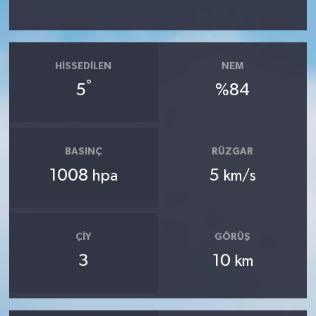
HISSEDILEN
NEM
°
5
%84
BASINÇ
RÜZGAR
1008
5
hpa
km/s
ÇIY
GÖRÜŞ
3
10
km