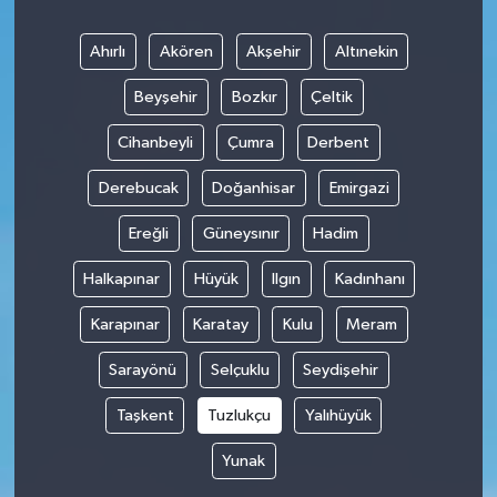
Ahırlı
Akören
Akşehir
Altınekin
Beyşehir
Bozkır
Çeltik
Cihanbeyli
Çumra
Derbent
Derebucak
Doğanhisar
Emirgazi
Ereğli
Güneysınır
Hadim
Halkapınar
Hüyük
Ilgın
Kadınhanı
Karapınar
Karatay
Kulu
Meram
Sarayönü
Selçuklu
Seydişehir
Taşkent
Tuzlukçu
Yalıhüyük
Yunak