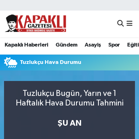
Kapaklı Haberleri
Tekirdağ Nöbetçi Eczaneler
Gündem
Tekirdağ Hava Durumu
Kapaklı Haberleri
Gündem
Asayiş
Spor
Eğit
Asayiş
Tekirdağ Namaz Vakitleri
Tuzlukçu Hava Durumu
Spor
Tekirdağ Trafik Yoğunluk Haritası
Eğitim
Süper Lig Puan Durumu ve Fikstür
Tuzlukçu Bugün, Yarın ve 1
Haftalık Hava Durumu Tahmini
Siyaset
Tüm Manşetler
Resmi Reklamlar
Son Dakika Haberleri
ŞU AN
Tekirdağ
Haber Arşivi