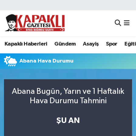
Kapaklı Haberleri
Tekirdağ Nöbetçi Eczaneler
Gündem
Tekirdağ Hava Durumu
Kapaklı Haberleri
Gündem
Asayiş
Spor
Eğit
Asayiş
Tekirdağ Namaz Vakitleri
Abana Hava Durumu
Spor
Tekirdağ Trafik Yoğunluk Haritası
Eğitim
Süper Lig Puan Durumu ve Fikstür
Abana Bugün, Yarın ve 1 Haftalık
Hava Durumu Tahmini
Siyaset
Tüm Manşetler
Resmi Reklamlar
Son Dakika Haberleri
ŞU AN
Tekirdağ
Haber Arşivi