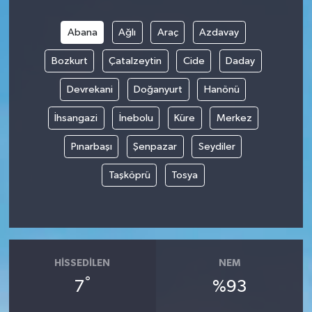
Abana
Ağlı
Araç
Azdavay
Bozkurt
Çatalzeytin
Cide
Daday
Devrekani
Doğanyurt
Hanönü
İhsangazi
İnebolu
Küre
Merkez
Pınarbaşı
Şenpazar
Seydiler
Taşköprü
Tosya
HISSEDILEN
NEM
°
7
%93