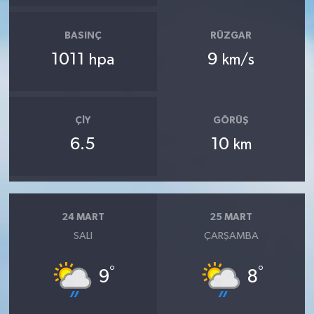
BASINÇ
RÜZGAR
1011
9
hpa
km/s
ÇIY
GÖRÜŞ
6.5
10
km
24 MART
25 MART
SALI
ÇARŞAMBA
°
°
9
8