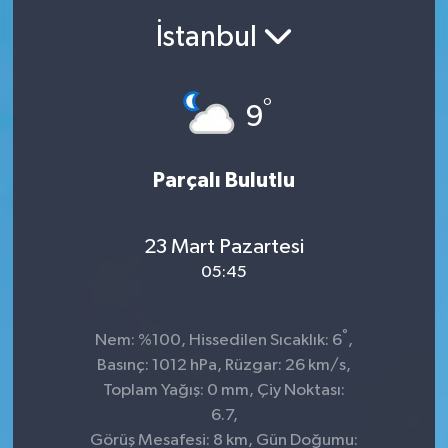
İstanbul
Ekonomi
Sağlık
°
9
Teknoloji
Parçalı Bulutlu
Yaşam
23 Mart Pazartesi
05:45
°
Nem: %100, Hissedilen Sıcaklık: 6
,
Basınç: 1012 hPa, Rüzgar: 26 km/s,
Toplam Yağış: 0 mm, Çiy Noktası:
6.7,
Görüş Mesafesi: 8 km, Gün Doğumu: