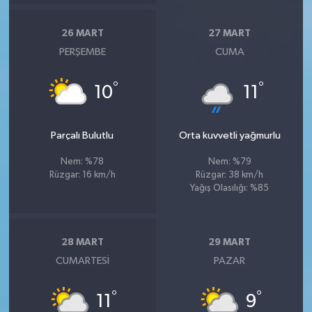
26 MART
27 MART
PERŞEMBE
CUMA
°
°
10
11
Parçalı Bulutlu
Orta kuvvetli yağmurlu
Nem: %78
Nem: %79
Rüzgar: 16 km/h
Rüzgar: 38 km/h
Yağış Olasılığı: %85
28 MART
29 MART
CUMARTESI
PAZAR
°
°
11
9