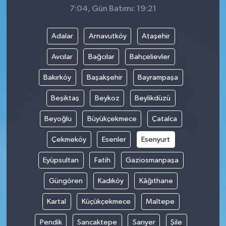
7:04, Gün Batımı: 19:21
Adalar
Arnavutköy
Ataşehir
Avcılar
Bağcılar
Bahçelievler
Bakırköy
Başakşehir
Bayrampaşa
Beşiktaş
Beykoz
Beylikdüzü
Beyoğlu
Büyükçekmece
Çatalca
Çekmeköy
Esenler
Esenyurt
Eyüpsultan
Fatih
Gaziosmanpaşa
Güngören
Kadıköy
Kâğıthane
Kartal
Küçükçekmece
Maltepe
Pendik
Sancaktepe
Sarıyer
Şile