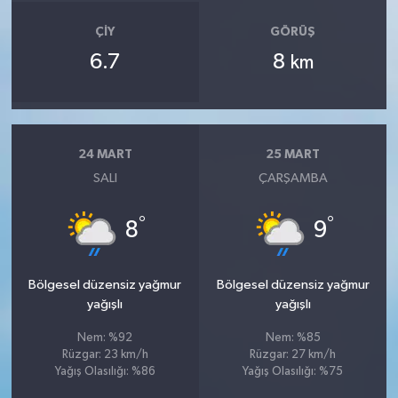
ÇIY
GÖRÜŞ
6.7
8
km
24 MART
25 MART
SALI
ÇARŞAMBA
°
°
8
9
Bölgesel düzensiz yağmur
Bölgesel düzensiz yağmur
yağışlı
yağışlı
Nem: %92
Nem: %85
Rüzgar: 23 km/h
Rüzgar: 27 km/h
Yağış Olasılığı: %86
Yağış Olasılığı: %75