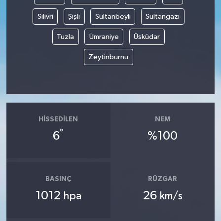
Silivri
Şişli
Sultanbeyli
Sultangazi
Tuzla
Ümraniye
Üsküdar
Zeytinburnu
HISSEDILEN
NEM
°
6
%100
BASINÇ
RÜZGAR
1012
26
hpa
km/s