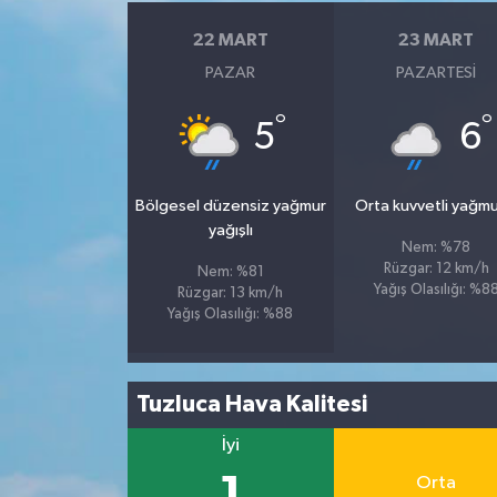
22 MART
23 MART
PAZAR
PAZARTESI
°
°
5
6
Bölgesel düzensiz yağmur
Orta kuvvetli yağmu
yağışlı
Nem: %78
Rüzgar: 12 km/h
Nem: %81
Yağış Olasılığı: %8
Rüzgar: 13 km/h
Yağış Olasılığı: %88
Tuzluca Hava Kalitesi
İyi
1
Orta