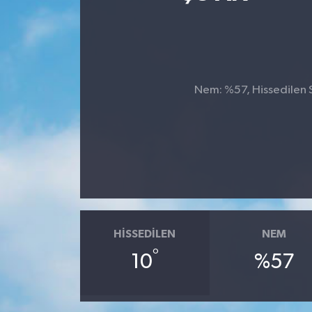
Ekonomi
Sağlık
Nem: %57, Hissedilen S
Teknoloji
Yaşam
HISSEDILEN
NEM
°
10
%57