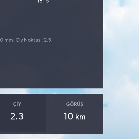
18:15
 0 mm, Çiy Noktası: 2.3,
8
ÇIY
GÖRÜŞ
2.3
10
km