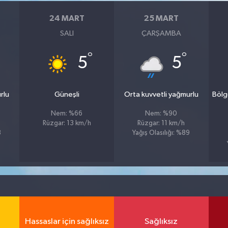
24 MART
25 MART
SALI
ÇARŞAMBA
°
°
5
5
rlu
Güneşli
Orta kuvvetli yağmurlu
Bölg
Nem: %66
Nem: %90
Rüzgar: 13 km/h
Rüzgar: 11 km/h
8
Yağış Olasılığı: %89
Hassaslar için sağlıksız
Sağlıksız