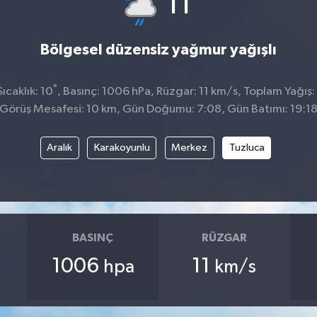
11
Bölgesel düzensiz yağmur yağışlı
°
ıcaklık: 10
, Basınç: 1006 hPa, Rüzgar: 11 km/s, Toplam Yağış:
Görüş Mesafesi: 10 km, Gün Doğumu: 7:08, Gün Batımı: 19:1
Aralık
Karakoyunlu
Merkez
Tuzluca
BASINÇ
RÜZGAR
1006
11
hpa
km/s