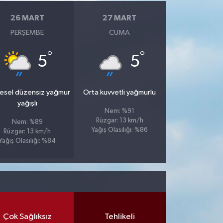
26 MART
27 MART
PERŞEMBE
CUMA
°
°
5
5
esel düzensiz yağmur
Orta kuvvetli yağmurlu
yağışlı
Nem: %91
Rüzgar: 13 km/h
Nem: %89
Yağış Olasılığı: %86
Rüzgar: 13 km/h
Yağış Olasılığı: %84
Çok Sağlıksız
Tehlikeli