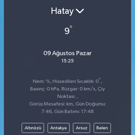
Hatay
Ekonomi
Sağlık
°
9
Teknoloji
09 Ağustos Pazar
Yaşam
15:25
°
Nem: %, Hissedilen Sıcaklık: 0
,
Basınç: 0 hPa, Rüzgar: 0 km/s, Çiy
Noktası: ,
Görüş Mesafesi: km, Gün Doğumu:
7:46, Gün Batımı: 17:48
Altınözü
Antakya
Arsuz
Belen