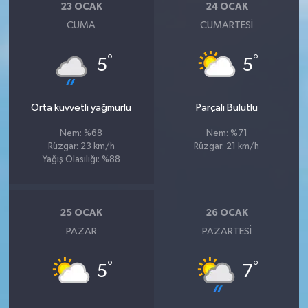
23 OCAK
24 OCAK
CUMA
CUMARTESI
°
°
5
5
Orta kuvvetli yağmurlu
Parçalı Bulutlu
Nem: %68
Nem: %71
Rüzgar: 23 km/h
Rüzgar: 21 km/h
Yağış Olasılığı: %88
25 OCAK
26 OCAK
PAZAR
PAZARTESI
°
°
5
7