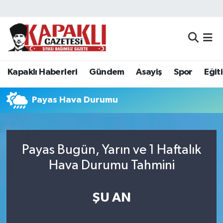
Kapaklı Haberleri
Tekirdağ Nöbetçi Eczaneler
Gündem
Tekirdağ Hava Durumu
Kapaklı Haberleri
Gündem
Asayiş
Spor
Eğit
Asayiş
Tekirdağ Namaz Vakitleri
Payas Hava Durumu
Spor
Tekirdağ Trafik Yoğunluk Haritası
Eğitim
Süper Lig Puan Durumu ve Fikstür
Payas Bugün, Yarın ve 1 Haftalık
Hava Durumu Tahmini
Siyaset
Tüm Manşetler
Resmi Reklamlar
Son Dakika Haberleri
ŞU AN
Tekirdağ
Haber Arşivi