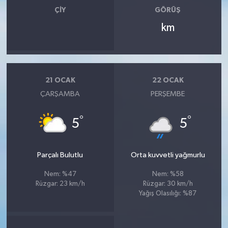
ÇIY
GÖRÜŞ
km
21 OCAK
22 OCAK
ÇARŞAMBA
PERŞEMBE
°
°
5
5
Parçalı Bulutlu
Orta kuvvetli yağmurlu
Nem: %47
Nem: %58
Rüzgar: 23 km/h
Rüzgar: 30 km/h
Yağış Olasılığı: %87