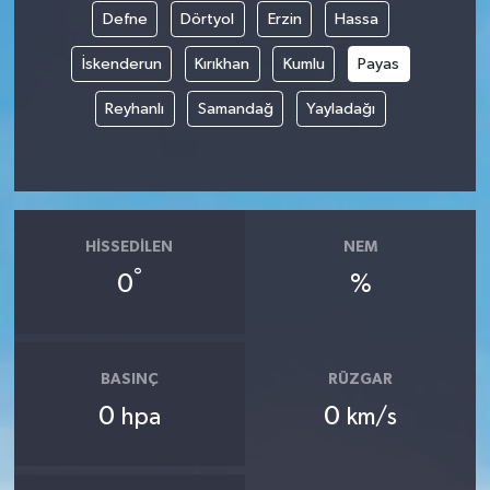
Defne
Dörtyol
Erzin
Hassa
İskenderun
Kırıkhan
Kumlu
Payas
Reyhanlı
Samandağ
Yayladağı
HISSEDILEN
NEM
°
0
%
BASINÇ
RÜZGAR
0
0
hpa
km/s