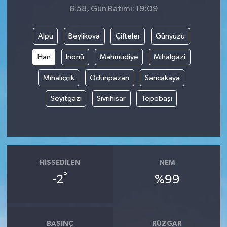
6:58, Gün Batımı: 19:09
Alpu
Beylikova
Çifteler
Günyüzü
Han
İnönü
Mahmudiye
Mihalgazi
Mihalıççık
Odunpazarı
Sarıcakaya
Seyitgazi
Sivrihisar
Tepebaşı
HISSEDILEN
NEM
°
-2
%99
BASINÇ
RÜZGAR