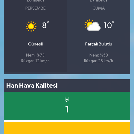
26 MART
27 MART
PERŞEMBE
CUMA
°
°
8
10
Güneşli
Parçalı Bulutlu
Nem: %73
Nem: %59
Rüzgar: 12 km/h
Rüzgar: 28 km/h
Han Hava Kalitesi
İyi
1