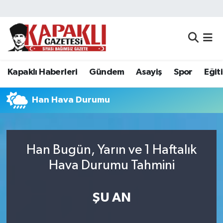
Kapaklı Haberleri
Tekirdağ Nöbetçi Eczaneler
Gündem
Tekirdağ Hava Durumu
Kapaklı Haberleri
Gündem
Asayiş
Spor
Eğit
Asayiş
Tekirdağ Namaz Vakitleri
Han Hava Durumu
Spor
Tekirdağ Trafik Yoğunluk Haritası
Eğitim
Süper Lig Puan Durumu ve Fikstür
Han Bugün, Yarın ve 1 Haftalık
Hava Durumu Tahmini
Siyaset
Tüm Manşetler
Resmi Reklamlar
Son Dakika Haberleri
ŞU AN
Tekirdağ
Haber Arşivi