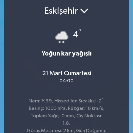
Eskişehir
Ekonomi
Sağlık
°
4
Teknoloji
Yoğun kar yağışlı
Yaşam
21 Mart Cumartesi
04:00
°
Nem: %99, Hissedilen Sıcaklık: -2
,
Basınç: 1003 hPa, Rüzgar: 18 km/s,
Toplam Yağış: 0 mm, Çiy Noktası:
1.8,
Görüş Mesafesi: 2 km, Gün Doğumu: