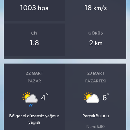
1003
18
hpa
km/s
ÇIY
GÖRÜŞ
1.8
2
km
22 MART
23 MART
PAZAR
PAZARTESI
°
°
4
6
Bölgesel düzensiz yağmur
Parçalı Bulutlu
yağışlı
Nem: %80