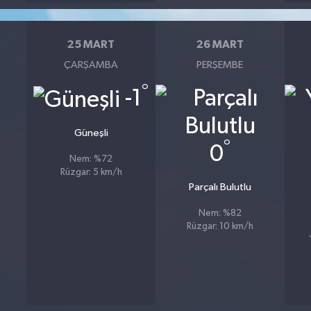
25 MART
26 MART
ÇARŞAMBA
PERŞEMBE
°
-1
Güneşli
°
0
Nem: %72
Rüzgar: 5 km/h
Parçalı Bulutlu
Nem: %82
Rüzgar: 10 km/h