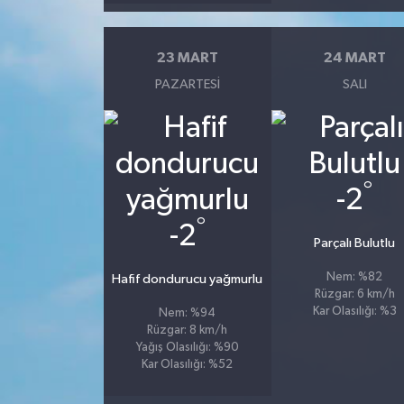
23 MART
24 MART
PAZARTESI
SALI
°
-2
°
-2
Parçalı Bulutlu
Nem: %82
Hafif dondurucu yağmurlu
Rüzgar: 6 km/h
Kar Olasılığı: %3
Nem: %94
Rüzgar: 8 km/h
Yağış Olasılığı: %90
Kar Olasılığı: %52