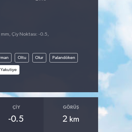
1 mm, Çiy Noktası: -0.5,
rman
Oltu
Olur
Palandöken
Yakutiye
ÇIY
GÖRÜŞ
-0.5
2
km