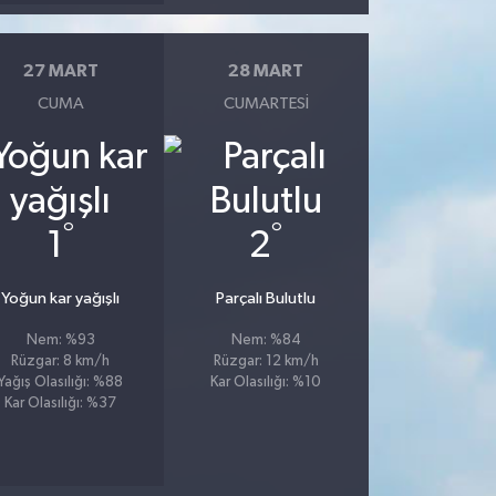
27 MART
28 MART
CUMA
CUMARTESI
°
°
1
2
Yoğun kar yağışlı
Parçalı Bulutlu
Nem: %93
Nem: %84
Rüzgar: 8 km/h
Rüzgar: 12 km/h
Yağış Olasılığı: %88
Kar Olasılığı: %10
Kar Olasılığı: %37