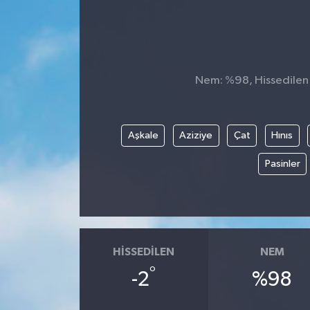
Ekonomi
Sağlık
Nem: %98, Hissedilen S
Teknoloji
Yaşam
Aşkale
Aziziye
Çat
Hınıs
Pasinler
HISSEDILEN
NEM
°
-2
%98