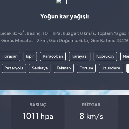
1
Yoğun kar yağışlı
°
ıcaklık: -2
, Basınç: 1011 hPa, Rüzgar: 8 km/s, Toplam Yağış: 
Görüş Mesafesi: 2 km, Gün Doğumu: 6:15, Gün Batımı: 18:29
Horasan
İspir
Karaçoban
Karayazı
Köprüköy
Na
Pazaryolu
Şenkaya
Tekman
Tortum
Uzundere
BASINÇ
RÜZGAR
1011
8
hpa
km/s