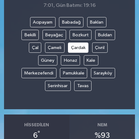
7:01, Gün Batımı: 19:16
Acıpayam
Babadağ
Baklan
Bekilli
Beyağaç
Bozkurt
Buldan
Çal
Çameli
Çardak
Çivril
Güney
Honaz
Kale
Merkezefendi
Pamukkale
Sarayköy
Serinhisar
Tavas
HISSEDILEN
NEM
°
6
%93