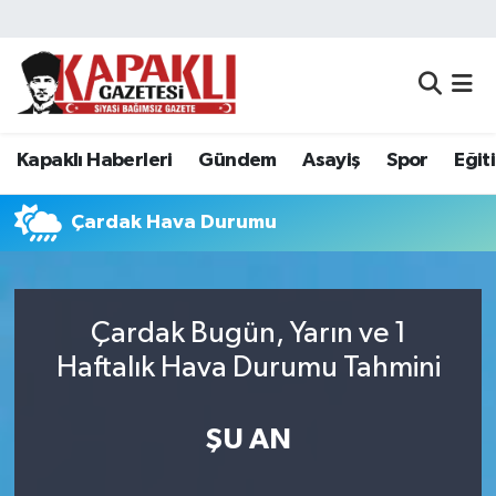
Kapaklı Haberleri
Tekirdağ Nöbetçi Eczaneler
Gündem
Tekirdağ Hava Durumu
Kapaklı Haberleri
Gündem
Asayiş
Spor
Eğit
Asayiş
Tekirdağ Namaz Vakitleri
Çardak Hava Durumu
Spor
Tekirdağ Trafik Yoğunluk Haritası
Eğitim
Süper Lig Puan Durumu ve Fikstür
Çardak Bugün, Yarın ve 1
Haftalık Hava Durumu Tahmini
Siyaset
Tüm Manşetler
Resmi Reklamlar
Son Dakika Haberleri
ŞU AN
Tekirdağ
Haber Arşivi