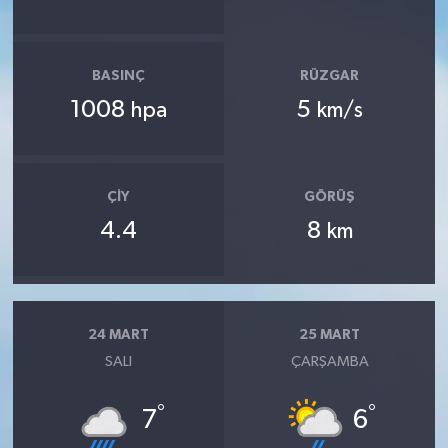
BASINÇ
RÜZGAR
1008
5
hpa
km/s
ÇIY
GÖRÜŞ
4.4
8
km
24 MART
25 MART
SALI
ÇARŞAMBA
°
°
7
6