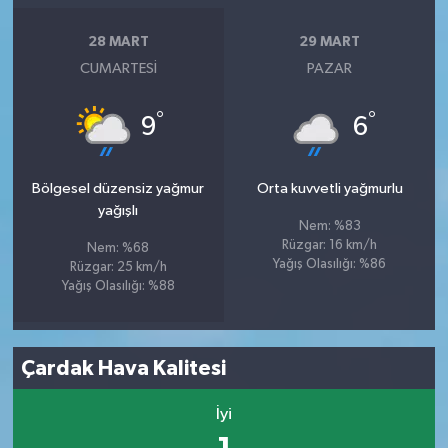
28 MART
29 MART
CUMARTESI
PAZAR
°
°
9
6
Bölgesel düzensiz yağmur
Orta kuvvetli yağmurlu
yağışlı
Nem: %83
Rüzgar: 16 km/h
Nem: %68
Yağış Olasılığı: %86
Rüzgar: 25 km/h
Yağış Olasılığı: %88
Çardak Hava Kalitesi
İyi