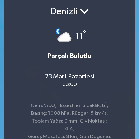
Denizli
Ekonomi
Sağlık
°
11
Teknoloji
Parçalı Bulutlu
Yaşam
23 Mart Pazartesi
03:00
°
Nem: %93, Hissedilen Sıcaklık: 6
,
Basınç: 1008 hPa, Rüzgar: 5 km/s,
Toplam Yağış: 0 mm, Çiy Noktası:
4.4,
Görüş Mesafesi: 8 km, Gün Doğumu: