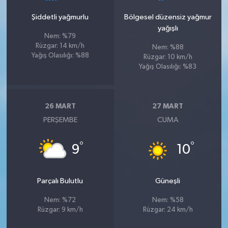
Şiddetli yağmurlu
Bölgesel düzensiz yağmur
yağışlı
Nem: %79
Rüzgar: 14 km/h
Nem: %88
Yağış Olasılığı: %88
Rüzgar: 10 km/h
Yağış Olasılığı: %83
26 MART
27 MART
PERŞEMBE
CUMA
°
°
9
10
Parçalı Bulutlu
Güneşli
Nem: %72
Nem: %58
Rüzgar: 9 km/h
Rüzgar: 24 km/h