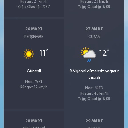
Rüzgar: 21 km/h
Rüzgar: 23 km/h
Yağış Olasılığı: %87
Yağış Olasılığı: %89
26 MART
27 MART
PERŞEMBE
CUMA
°
°
11
12
Güneşli
Bölgesel düzensiz yağmur
yağışlı
Nem: %71
Rüzgar: 12 km/h
Nem: %70
Rüzgar: 46 km/h
Yağış Olasılığı: %89
28 MART
29 MART