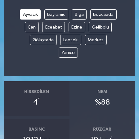
Ayvacık
Bayramiç
Biga
Bozcaada
Çan
Eceabat
Ezine
Gelibolu
Gökçeada
Lapseki
Merkez
Yenice
HISSEDILEN
NEM
°
4
%88
BASINÇ
RÜZGAR