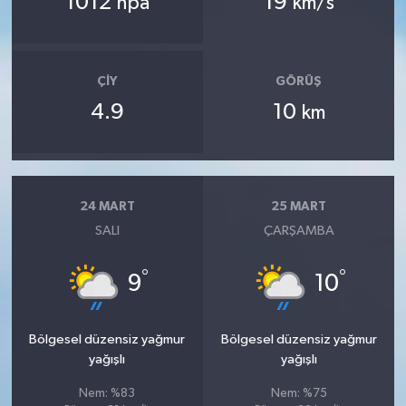
1012
19
hpa
km/s
ÇIY
GÖRÜŞ
4.9
10
km
24 MART
25 MART
SALI
ÇARŞAMBA
°
°
9
10
Bölgesel düzensiz yağmur
Bölgesel düzensiz yağmur
yağışlı
yağışlı
Nem: %83
Nem: %75