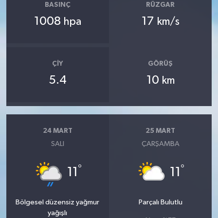
BASINÇ
RÜZGAR
1008
17
hpa
km/s
ÇIY
GÖRÜŞ
5.4
10
km
24 MART
25 MART
SALI
ÇARŞAMBA
°
°
11
11
Bölgesel düzensiz yağmur
Parçalı Bulutlu
yağışlı