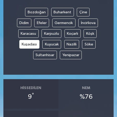
Bozdoğan
Buharkent
Çine
Didim
Efeler
Germencik
İncirliova
Karacasu
Karpuzlu
Koçarlı
Köşk
Kuşadası
Kuyucak
Nazilli
Söke
Sultanhisar
Yenipazar
HISSEDILEN
NEM
°
9
%76