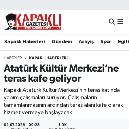
Kapaklı Haberleri
Tekirdağ Nöbetçi Eczaneler
Gündem
Tekirdağ Hava Durumu
Kapaklı Haberleri
Gündem
Asayiş
Spor
Eğit
Asayiş
Tekirdağ Namaz Vakitleri
HABERLER
KAPAKLI HABERLERI
Spor
Tekirdağ Trafik Yoğunluk Haritası
Atatürk Kültür Merkezi’ne
teras kafe geliyor
Eğitim
Süper Lig Puan Durumu ve Fikstür
Kapaklı Atatürk Kültür Merkezi’nin teras katında
Siyaset
Tüm Manşetler
yapım çalışmaları sürüyor. Çalışmaların
tamamlanmasının ardından teras alanı kafe olarak
Resmi Reklamlar
Son Dakika Haberleri
hizmet vermeye başlayacak.
Tekirdağ
Haber Arşivi
02.07.2026 - 09:28
1 DK