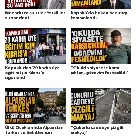
Mezarlıkta su krizi: Yetkililer
Kapaklı’da bakan hazırlığı
su var dedi
tamamlandı
Kapaklı'dan 20 kadın üye
“Okulda siyasete karşı
eğitim için Kıbrıs'a
çıktım, görevim feshedildi"
uğurlandı
Ülkü Ocaklarında Alparslan
“Çukurlu caddeye çizgili
Türkeş ve Şehitler için
makyaj”