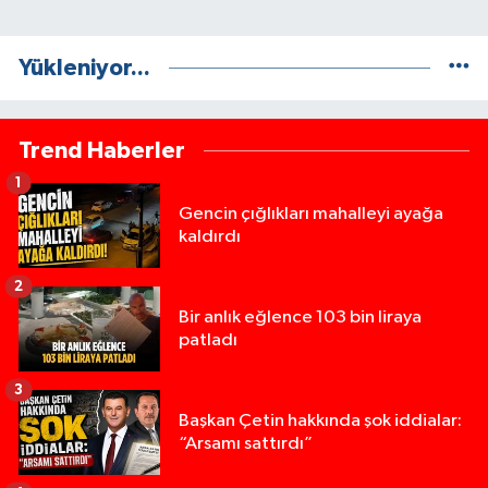
Yükleniyor...
Trend Haberler
1
Gencin çığlıkları mahalleyi ayağa
kaldırdı
2
Bir anlık eğlence 103 bin liraya
patladı
3
Başkan Çetin hakkında şok iddialar:
“Arsamı sattırdı”