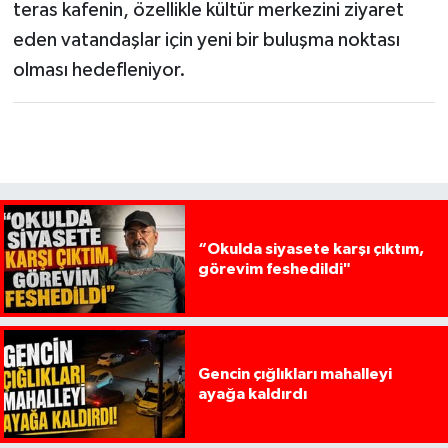
teras kafenin, özellikle kültür merkezini ziyaret
eden vatandaşlar için yeni bir buluşma noktası
olması hedefleniyor.
“Okulda siyasete karşı çıktım,
görevim feshedildi"
Gencin çığlıkları mahalleyi
ayağa kaldırdı