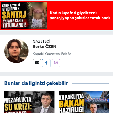
Kadın kıyafeti giydirerek
şantaj yapan şahıslar tutuklandı
GAZETECI
Berke ÖZEN
Kapaklı Gazetesi Editör
Bunlar da ilginizi çekebilir