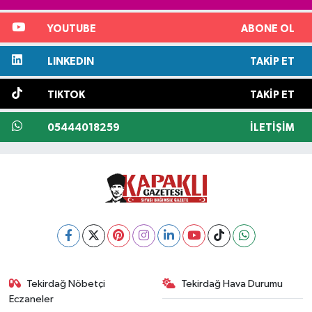
YOUTUBE
ABONE OL
LINKEDIN
TAKIP ET
TIKTOK
TAKIP ET
05444018259
İLETIŞIM
Tekirdağ Nöbetçi
Tekirdağ Hava Durumu
Eczaneler