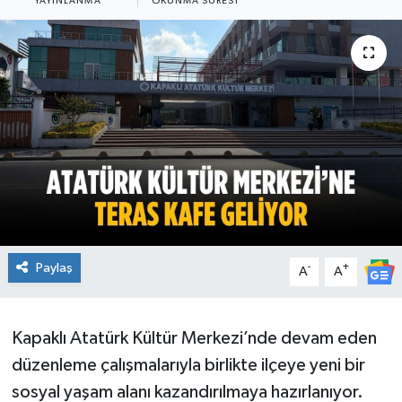
YAYINLANMA
OKUNMA SÜRESI
Ekonomi
Sağlık
Teknoloji
Yaşam
Paylaş
-
+
A
A
Kapaklı Atatürk Kültür Merkezi’nde devam eden
düzenleme çalışmalarıyla birlikte ilçeye yeni bir
sosyal yaşam alanı kazandırılmaya hazırlanıyor.