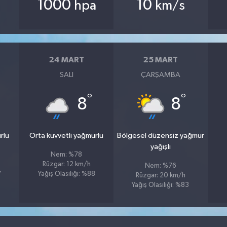
1000
10
hpa
km/s
24 MART
25 MART
SALI
ÇARŞAMBA
°
°
8
8
rlu
Orta kuvvetli yağmurlu
Bölgesel düzensiz yağmur
yağışlı
Nem: %78
Rüzgar: 12 km/h
Nem: %76
7
Yağış Olasılığı: %88
Rüzgar: 20 km/h
Yağış Olasılığı: %83