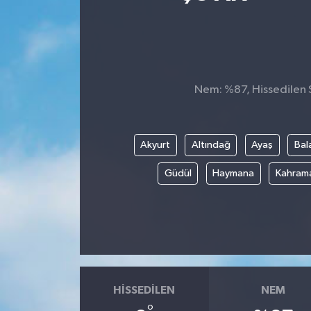
Ekonomi
Sağlık
Nem: %87, Hissedilen S
Teknoloji
Yaşam
Akyurt
Altındağ
Ayaş
Bal
Güdül
Haymana
Kahram
HISSEDILEN
NEM