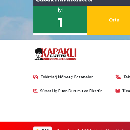
İyi
1
Orta
Tekirdağ Nöbetçi Eczaneler
Tek
Süper Lig Puan Durumu ve Fikstür
Tüm