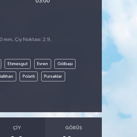
03:00
 0 mm, Çiy Noktası: 2.9,
1
Etimesgut
Evren
Gölbaşı
allıhan
Polatlı
Pursaklar
ÇIY
GÖRÜŞ