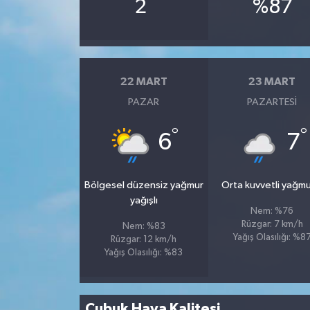
°
2
%87
22 MART
23 MART
PAZAR
PAZARTESI
°
°
6
7
Bölgesel düzensiz yağmur
Orta kuvvetli yağmu
yağışlı
Nem: %76
Rüzgar: 7 km/h
Nem: %83
Yağış Olasılığı: %8
Rüzgar: 12 km/h
Yağış Olasılığı: %83
Çubuk Hava Kalitesi