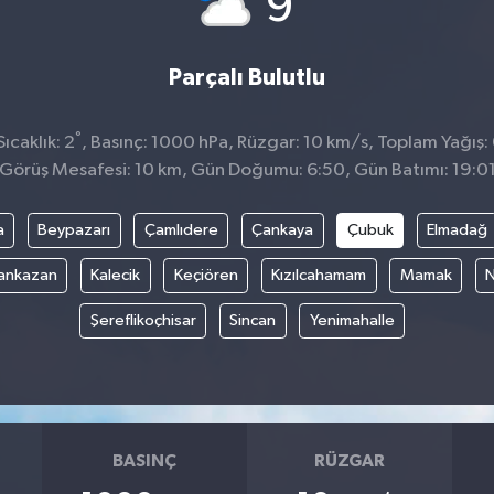
9
Parçalı Bulutlu
°
ıcaklık: 2
, Basınç: 1000 hPa, Rüzgar: 10 km/s, Toplam Yağış:
Görüş Mesafesi: 10 km, Gün Doğumu: 6:50, Gün Batımı: 19:0
a
Beypazarı
Çamlıdere
Çankaya
Çubuk
Elmadağ
ankazan
Kalecik
Keçiören
Kızılcahamam
Mamak
N
Şereflikoçhisar
Sincan
Yenimahalle
BASINÇ
RÜZGAR