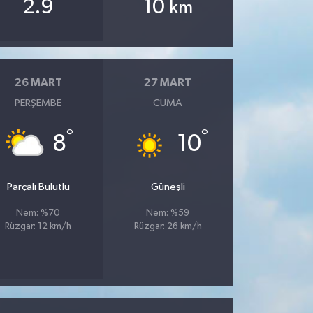
2.9
10
km
26 MART
27 MART
PERŞEMBE
CUMA
°
°
8
10
Parçalı Bulutlu
Güneşli
Nem: %70
Nem: %59
Rüzgar: 12 km/h
Rüzgar: 26 km/h