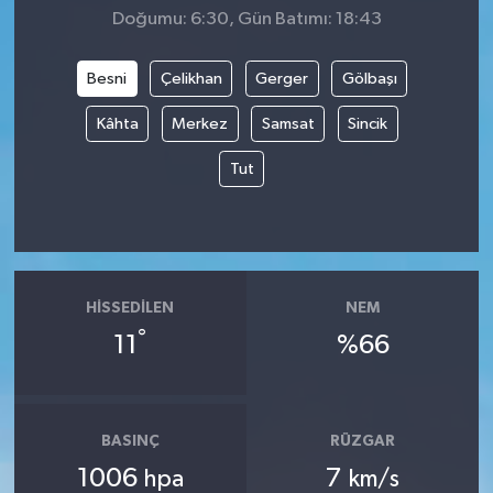
Doğumu: 6:30, Gün Batımı: 18:43
Besni
Çelikhan
Gerger
Gölbaşı
Kâhta
Merkez
Samsat
Sincik
Tut
HISSEDILEN
NEM
°
11
%66
BASINÇ
RÜZGAR
1006
7
hpa
km/s