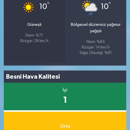
°
°
10
10
Güneşli
Bölgesel düzensiz yağmur
yağışlı
Nem: %71
Rüzgar: 28 km/h
Nem: %84
Rüzgar: 14 km/h
Yağış Olasılığı: %81
Besni Hava Kalitesi
İyi
1
Orta