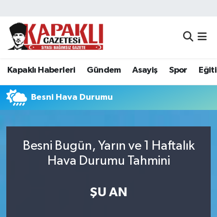
Kapaklı Haberleri
Tekirdağ Nöbetçi Eczaneler
Gündem
Tekirdağ Hava Durumu
Kapaklı Haberleri
Gündem
Asayiş
Spor
Eğit
Asayiş
Tekirdağ Namaz Vakitleri
Besni Hava Durumu
Spor
Tekirdağ Trafik Yoğunluk Haritası
Eğitim
Süper Lig Puan Durumu ve Fikstür
Besni Bugün, Yarın ve 1 Haftalık
Hava Durumu Tahmini
Siyaset
Tüm Manşetler
Resmi Reklamlar
Son Dakika Haberleri
ŞU AN
Tekirdağ
Haber Arşivi