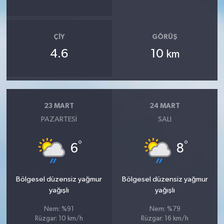
ÇIY
GÖRÜŞ
4.6
10
km
23 MART
24 MART
PAZARTESI
SALI
°
°
6
8
Bölgesel düzensiz yağmur
Bölgesel düzensiz yağmur
yağışlı
yağışlı
Nem: %91
Nem: %79
Rüzgar: 10 km/h
Rüzgar: 16 km/h